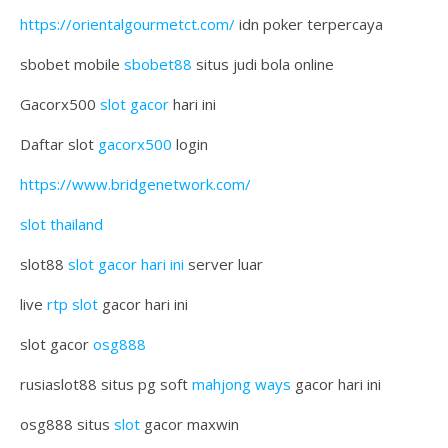
https://orientalgourmetct.com/
idn poker terpercaya
sbobet mobile
sbobet88
situs judi bola online
Gacorx500
slot gacor
hari ini
Daftar slot
gacorx500
login
https://www.bridgenetwork.com/
slot thailand
slot88
slot gacor hari ini
server luar
live
rtp slot
gacor hari ini
slot gacor
osg888
rusiaslot88 situs pg soft
mahjong ways
gacor hari ini
osg888 situs
slot
gacor maxwin