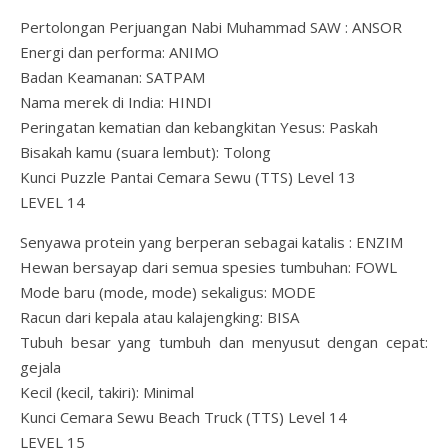
Pertolongan Perjuangan Nabi Muhammad SAW : ANSOR
Energi dan performa: ANIMO
Badan Keamanan: SATPAM
Nama merek di India: HINDI
Peringatan kematian dan kebangkitan Yesus: Paskah
Bisakah kamu (suara lembut): Tolong
Kunci Puzzle Pantai Cemara Sewu (TTS) Level 13
LEVEL 14
Senyawa protein yang berperan sebagai katalis : ENZIM
Hewan bersayap dari semua spesies tumbuhan: FOWL
Mode baru (mode, mode) sekaligus: MODE
Racun dari kepala atau kalajengking: BISA
Tubuh besar yang tumbuh dan menyusut dengan cepat:
gejala
Kecil (kecil, takiri): Minimal
Kunci Cemara Sewu Beach Truck (TTS) Level 14
LEVEL 15