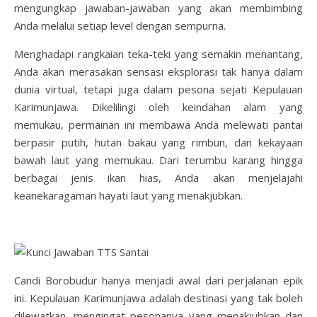
mengungkap jawaban-jawaban yang akan membimbing
Anda melalui setiap level dengan sempurna.
Menghadapi rangkaian teka-teki yang semakin menantang,
Anda akan merasakan sensasi eksplorasi tak hanya dalam
dunia virtual, tetapi juga dalam pesona sejati Kepulauan
Karimunjawa. Dikelilingi oleh keindahan alam yang
memukau, permainan ini membawa Anda melewati pantai
berpasir putih, hutan bakau yang rimbun, dan kekayaan
bawah laut yang memukau. Dari terumbu karang hingga
berbagai jenis ikan hias, Anda akan menjelajahi
keanekaragaman hayati laut yang menakjubkan.
Candi Borobudur hanya menjadi awal dari perjalanan epik
ini. Kepulauan Karimunjawa adalah destinasi yang tak boleh
dilewatkan, mengingat pesonanya yang menakjubkan dan