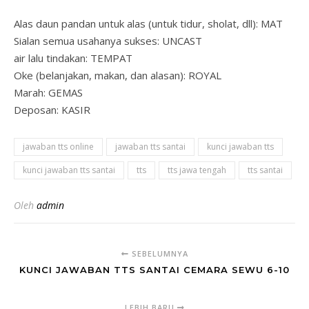
Alas daun pandan untuk alas (untuk tidur, sholat, dll): MAT
Sialan semua usahanya sukses: UNCAST
air lalu tindakan: TEMPAT
Oke (belanjakan, makan, dan alasan): ROYAL
Marah: GEMAS
Deposan: KASIR
jawaban tts online
jawaban tts santai
kunci jawaban tts
kunci jawaban tts santai
tts
tts jawa tengah
tts santai
Oleh
admin
SEBELUMNYA
KUNCI JAWABAN TTS SANTAI CEMARA SEWU 6-10
LEBIH BARU