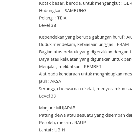
Kotak besar, beroda, untuk mengangkut : G
Hubungkan : SAMBUNG
Pelangi : TEJA
Level 38
Kependekan yang berupa gabungan huruf : 
Duduk mendekam, kebiasaan unggas : ERAM
Bagian atas pelatuk yang digerakkan dengan te
Daya atau kekuatan yang digunakan untuk pen
Menjalar, melibatkan : REMBET
Alat pada kendaraan untuk menghidupkan mes
Jauh : AKSA
Serangga berwarna cokelat, menyeramkan sa
Level 39
Manjur : MUJARAB
Patung dewa atau sesuatu yang disembah da
Peroleh, meraih : RAUP
Lantai : UBIN