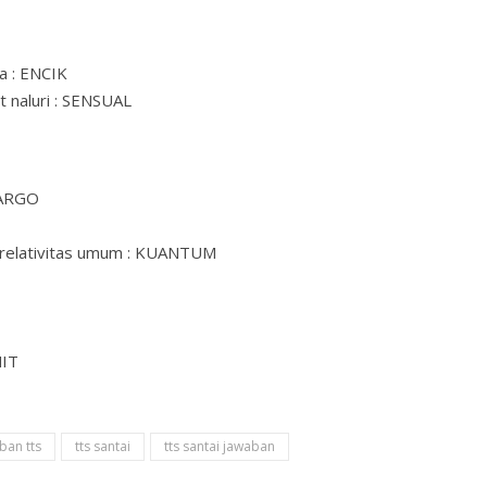
a : ENCIK
 naluri : SENSUAL
BARGO
n relativitas umum : KUANTUM
NIT
ban tts
tts santai
tts santai jawaban