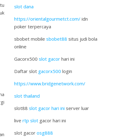
tu
slot dana
uk
https://orientalgourmetct.com/
idn
poker terpercaya
sbobet mobile
sbobet88
situs judi bola
online
Gacorx500
slot gacor
hari ini
Daftar slot
gacorx500
login
https://www.bridgenetwork.com/
na
slot thailand
rgi
slot88
slot gacor hari ini
server luar
live
rtp slot
gacor hari ini
slot gacor
osg888
an