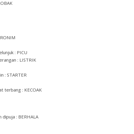
EROBAK
AKRONIM
lunjuk : PICU
erangan : LISTRIK
in : STARTER
at terbang : KECOAK
n dipuja : BERHALA