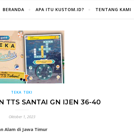
BERANDA
APA ITU KUSTOM.ID?
TENTANG KAMI
TEKA TEKI
 TTS SANTAI GN IJEN 36-40
Oktober 1, 2023
an Alam di Jawa Timur