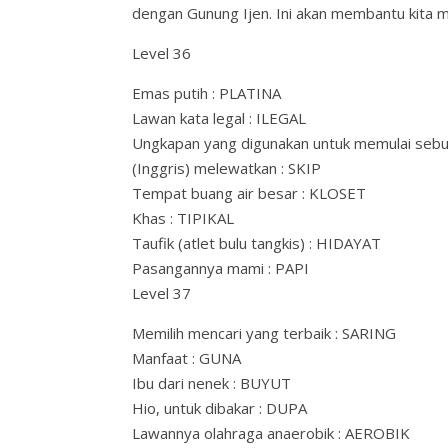
dengan Gunung Ijen. Ini akan membantu kita me
Level 36
Emas putih : PLATINA
Lawan kata legal : ILEGAL
Ungkapan yang digunakan untuk memulai sebua
(Inggris) melewatkan : SKIP
Tempat buang air besar : KLOSET
Khas : TIPIKAL
Taufik (atlet bulu tangkis) : HIDAYAT
Pasangannya mami : PAPI
Level 37
Memilih mencari yang terbaik : SARING
Manfaat : GUNA
Ibu dari nenek : BUYUT
Hio, untuk dibakar : DUPA
Lawannya olahraga anaerobik : AEROBIK