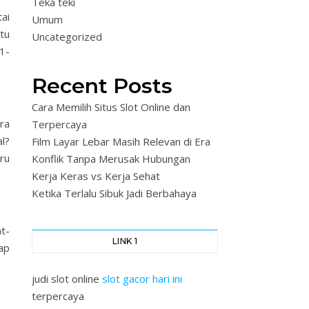
Teka teki
ai
Umum
tu
Uncategorized
1-
Recent Posts
Cara Memilih Situs Slot Online dan
ra
Terpercaya
l?
Film Layar Lebar Masih Relevan di Era
iru
Konflik Tanpa Merusak Hubungan
Kerja Keras vs Kerja Sehat
Ketika Terlalu Sibuk Jadi Berbahaya
t-
LINK 1
ap
judi slot online
slot gacor hari ini
terpercaya