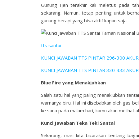
Gunung Ijen terakhir kali meletus pada ta
sekarang. Namun, tetap penting untuk berhat
gunung berapi yang bisa aktif kapan saja.
tts santai
KUNCI JAWABAN TTS PINTAR 296-300 AKU
KUNCI JAWABAN TTS PINTAR 330-333 AKU
Blue Fire yang Menakjubkan
Salah satu hal yang paling menakjubkan tentan
warnanya biru. Hal ini disebabkan oleh gas be
ke sana pada malam hari, kamu akan melihat ali
Kunci Jawaban Teka Teki Santai
Sekarang, mari kita bicarakan tentang bag