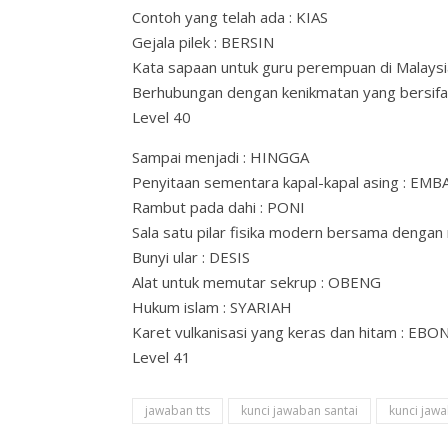
Contoh yang telah ada : KIAS
Gejala pilek : BERSIN
Kata sapaan untuk guru perempuan di Malaysi
Berhubungan dengan kenikmatan yang bersifat
Level 40
Sampai menjadi : HINGGA
Penyitaan sementara kapal-kapal asing : EM
Rambut pada dahi : PONI
Sala satu pilar fisika modern bersama denga
Bunyi ular : DESIS
Alat untuk memutar sekrup : OBENG
Hukum islam : SYARIAH
Karet vulkanisasi yang keras dan hitam : EBO
Level 41
jawaban tts
kunci jawaban santai
kunci jawa