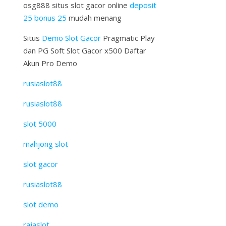
osg888 situs slot gacor online
deposit
25 bonus 25
mudah menang
Situs
Demo Slot Gacor
Pragmatic Play
dan PG Soft Slot Gacor x500 Daftar
Akun Pro Demo
rusiaslot88
rusiaslot88
slot 5000
mahjong slot
slot gacor
rusiaslot88
slot demo
rajaslot