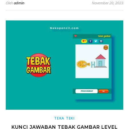
Oleh
admin
November 20, 2023
TEKA TEKI
KUNCI JAWABAN TEBAK GAMBAR LEVEL