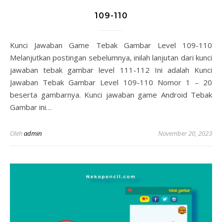
109-110
Kunci Jawaban Game Tebak Gambar Level 109-110
Melanjutkan postingan sebelumnya, inilah lanjutan dari kunci
jawaban tebak gambar level 111-112 Ini adalah Kunci
Jawaban Tebak Gambar Level 109-110 Nomor 1 – 20
beserta gambarnya. Kunci jawaban game Android Tebak
Gambar ini…
Oleh
admin
November 20, 2023