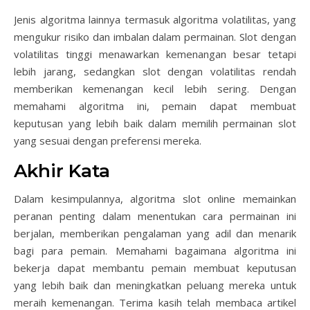
Jenis algoritma lainnya termasuk algoritma volatilitas, yang
mengukur risiko dan imbalan dalam permainan. Slot dengan
volatilitas tinggi menawarkan kemenangan besar tetapi
lebih jarang, sedangkan slot dengan volatilitas rendah
memberikan kemenangan kecil lebih sering. Dengan
memahami algoritma ini, pemain dapat membuat
keputusan yang lebih baik dalam memilih permainan slot
yang sesuai dengan preferensi mereka.
Akhir Kata
Dalam kesimpulannya, algoritma slot online memainkan
peranan penting dalam menentukan cara permainan ini
berjalan, memberikan pengalaman yang adil dan menarik
bagi para pemain. Memahami bagaimana algoritma ini
bekerja dapat membantu pemain membuat keputusan
yang lebih baik dan meningkatkan peluang mereka untuk
meraih kemenangan. Terima kasih telah membaca artikel