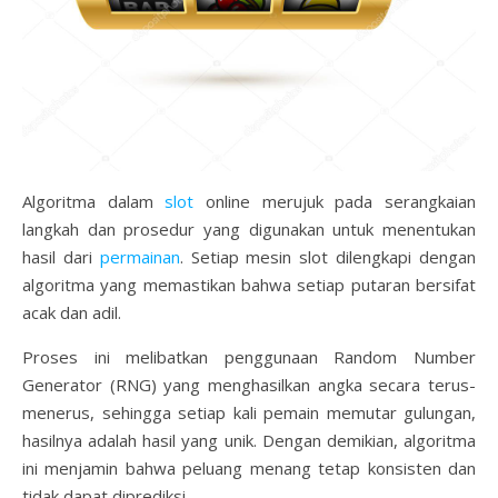
Algoritma dalam
slot
online merujuk pada serangkaian
langkah dan prosedur yang digunakan untuk menentukan
hasil dari
permainan
. Setiap mesin slot dilengkapi dengan
algoritma yang memastikan bahwa setiap putaran bersifat
acak dan adil.
Proses ini melibatkan penggunaan Random Number
Generator (RNG) yang menghasilkan angka secara terus-
menerus, sehingga setiap kali pemain memutar gulungan,
hasilnya adalah hasil yang unik. Dengan demikian, algoritma
ini menjamin bahwa peluang menang tetap konsisten dan
tidak dapat diprediksi.