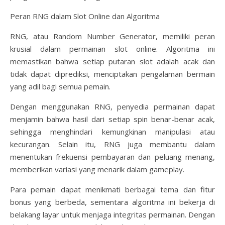
Peran RNG dalam Slot Online dan Algoritma
RNG, atau Random Number Generator, memiliki peran
krusial dalam permainan slot online. Algoritma ini
memastikan bahwa setiap putaran slot adalah acak dan
tidak dapat diprediksi, menciptakan pengalaman bermain
yang adil bagi semua pemain.
Dengan menggunakan RNG, penyedia permainan dapat
menjamin bahwa hasil dari setiap spin benar-benar acak,
sehingga menghindari kemungkinan manipulasi atau
kecurangan. Selain itu, RNG juga membantu dalam
menentukan frekuensi pembayaran dan peluang menang,
memberikan variasi yang menarik dalam gameplay.
Para pemain dapat menikmati berbagai tema dan fitur
bonus yang berbeda, sementara algoritma ini bekerja di
belakang layar untuk menjaga integritas permainan. Dengan