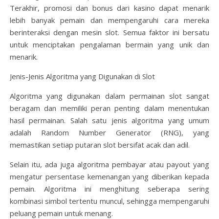
Terakhir, promosi dan bonus dari kasino dapat menarik
lebih banyak pemain dan mempengaruhi cara mereka
berinteraksi dengan mesin slot. Semua faktor ini bersatu
untuk menciptakan pengalaman bermain yang unik dan
menarik.
Jenis-Jenis Algoritma yang Digunakan di Slot
Algoritma yang digunakan dalam permainan slot sangat
beragam dan memiliki peran penting dalam menentukan
hasil permainan. Salah satu jenis algoritma yang umum
adalah Random Number Generator (RNG), yang
memastikan setiap putaran slot bersifat acak dan adil.
Selain itu, ada juga algoritma pembayar atau payout yang
mengatur persentase kemenangan yang diberikan kepada
pemain. Algoritma ini menghitung seberapa sering
kombinasi simbol tertentu muncul, sehingga mempengaruhi
peluang pemain untuk menang.