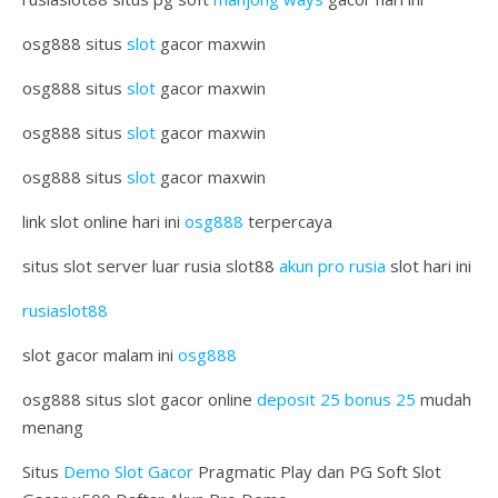
osg888 situs
slot
gacor maxwin
osg888 situs
slot
gacor maxwin
osg888 situs
slot
gacor maxwin
osg888 situs
slot
gacor maxwin
link slot online hari ini
osg888
terpercaya
situs slot server luar rusia slot88
akun pro rusia
slot hari ini
rusiaslot88
slot gacor malam ini
osg888
osg888 situs slot gacor online
deposit 25 bonus 25
mudah
menang
Situs
Demo Slot Gacor
Pragmatic Play dan PG Soft Slot