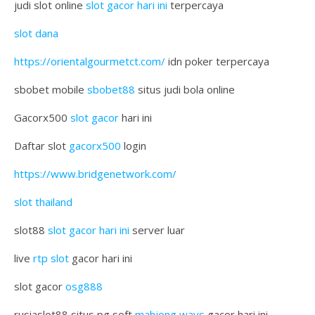
judi slot online
slot gacor hari ini
terpercaya
slot dana
https://orientalgourmetct.com/
idn poker terpercaya
sbobet mobile
sbobet88
situs judi bola online
Gacorx500
slot gacor
hari ini
Daftar slot
gacorx500
login
https://www.bridgenetwork.com/
slot thailand
slot88
slot gacor hari ini
server luar
live
rtp slot
gacor hari ini
slot gacor
osg888
rusiaslot88 situs pg soft
mahjong ways
gacor hari ini