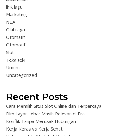
lirik lagu
Marketing
NBA
Olahraga
Otomatif
Otomotif
Slot
Teka teki
Umum
Uncategorized
Recent Posts
Cara Memilih Situs Slot Online dan Terpercaya
Film Layar Lebar Masih Relevan di Era
Konflik Tanpa Merusak Hubungan
Kerja Keras vs Kerja Sehat