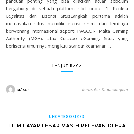
panduan penting yang bisa dijadikan acuan sebelum
bergabung di sebuah platform slot online. 1. Periksa
Legalitas dan Lisensi SitusLangkah pertama adalah
memastikan situs memiliki lisensi resmi dari lembaga
berwenang internasional seperti PAGCOR, Malta Gaming
Authority (MGA), atau Curacao eGaming. Situs yang
berlisensi umumnya mengikuti standar keamanan,…
LANJUT BACA
admin
Komentar Dinonaktifkan
pad
UNCATEGORIZED
FILM LAYAR LEBAR MASIH RELEVAN DI ERA