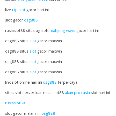
live
rtp slot
gacor hari ini
slot gacor
osg888
rusiaslot88 situs pg soft
mahjong ways
gacor hari ini
osg888 situs
slot
gacor maxwin
osg888 situs
slot
gacor maxwin
osg888 situs
slot
gacor maxwin
osg888 situs
slot
gacor maxwin
link slot online hari ini
osg888
terpercaya
situs slot server luar rusia slot88
akun pro rusia
slot hari ini
rusiaslot88
slot gacor malam ini
osg888