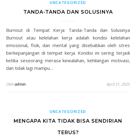
UNCATEGORIZED
TANDA-TANDA DAN SOLUSINYA
Burnout di Tempat Kerja: Tanda-Tanda dan Solusinya
Burnout atau kelelahan kerja adalah kondisi kelelahan
emosional, fisik, dan mental yang disebabkan oleh stres
berkepanjangan di tempat kerja. Kondisi ini sering terjadi
ketika seseorang merasa kewalahan, kehilangan motivasi,
dan tidak lagi mampu…
Oleh
admin
April 21, 2025
UNCATEGORIZED
MENGAPA KITA TIDAK BISA SENDIRIAN
TERUS?