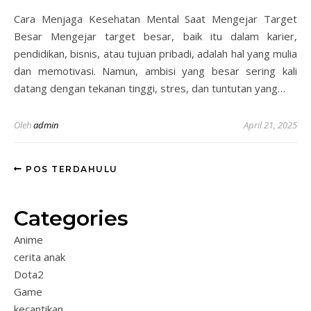
Cara Menjaga Kesehatan Mental Saat Mengejar Target
Besar Mengejar target besar, baik itu dalam karier,
pendidikan, bisnis, atau tujuan pribadi, adalah hal yang mulia
dan memotivasi. Namun, ambisi yang besar sering kali
datang dengan tekanan tinggi, stres, dan tuntutan yang…
Oleh
admin
April 21, 2025
POS TERDAHULU
Categories
Anime
cerita anak
Dota2
Game
kecantikan