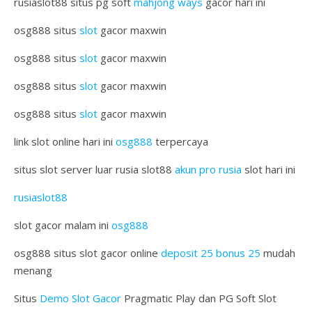
rusiaslot88 situs pg soft
mahjong ways
gacor hari ini
osg888 situs
slot
gacor maxwin
osg888 situs
slot
gacor maxwin
osg888 situs
slot
gacor maxwin
osg888 situs
slot
gacor maxwin
link slot online hari ini
osg888
terpercaya
situs slot server luar rusia slot88
akun pro rusia
slot hari ini
rusiaslot88
slot gacor malam ini
osg888
osg888 situs slot gacor online
deposit 25 bonus 25
mudah
menang
Situs
Demo Slot Gacor
Pragmatic Play dan PG Soft Slot