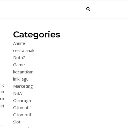
Categories
Anime
cerita anak
Dota2
Game
kecantikan
lirik lagu
ang
Marketing
an
NBA
ra
Olahraga
ri
Otomatif
Otomotif
Slot