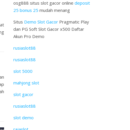
osg888 situs slot gacor online
deposit
25 bonus 25
mudah menang
Situs
Demo Slot Gacor
Pragmatic Play
at
dan PG Soft Slot Gacor x500 Daftar
ng
Akun Pro Demo
rusiaslot88
rusiaslot88
slot 5000
an
mahjong slot
ap
ah
slot gacor
rusiaslot88
slot demo
rajaslot