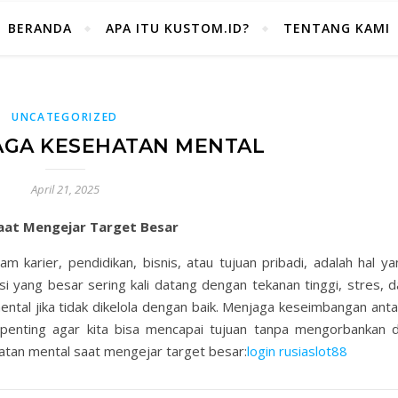
BERANDA
APA ITU KUSTOM.ID?
TENTANG KAMI
UNCATEGORIZED
AGA KESEHATAN MENTAL
April 21, 2025
aat Mengejar Target Besar
am karier, pendidikan, bisnis, atau tujuan pribadi, adalah hal y
i yang besar sering kali datang dengan tekanan tinggi, stres, d
tal jika tidak dikelola dengan baik. Menjaga keseimbangan anta
penting agar kita bisa mencapai tujuan tanpa mengorbankan di
atan mental saat mengejar target besar:
login rusiaslot88