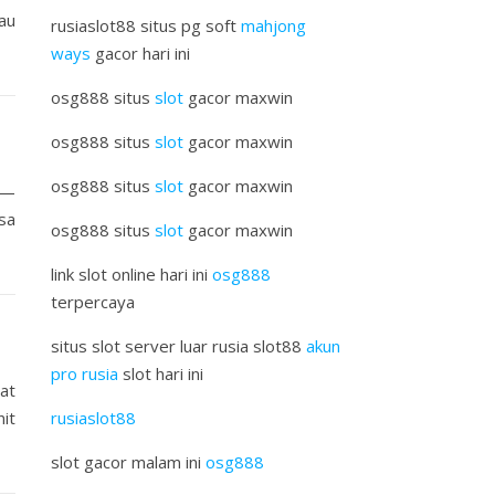
tau
rusiaslot88 situs pg soft
mahjong
ways
gacor hari ini
osg888 situs
slot
gacor maxwin
osg888 situs
slot
gacor maxwin
osg888 situs
slot
gacor maxwin
a—
sa
osg888 situs
slot
gacor maxwin
link slot online hari ini
osg888
terpercaya
situs slot server luar rusia slot88
akun
pro rusia
slot hari ini
at
it
rusiaslot88
slot gacor malam ini
osg888