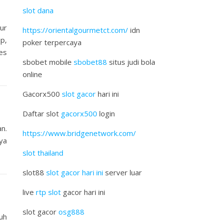
slot dana
kur
https://orientalgourmetct.com/
idn
up,
poker terpercaya
es
sbobet mobile
sbobet88
situs judi bola
online
Gacorx500
slot gacor
hari ini
Daftar slot
gacorx500
login
n.
https://www.bridgenetwork.com/
ya
slot thailand
slot88
slot gacor hari ini
server luar
live
rtp slot
gacor hari ini
slot gacor
osg888
uh