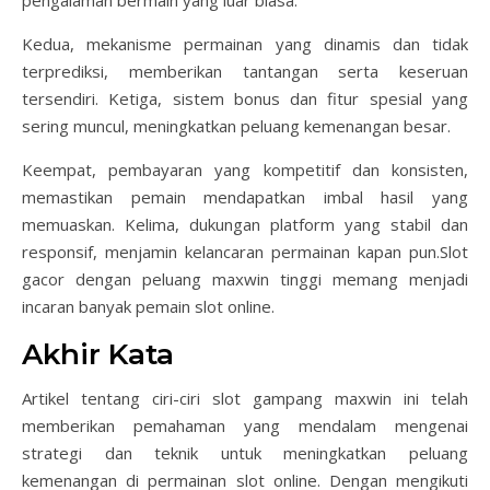
pengalaman bermain yang luar biasa.
Kedua, mekanisme permainan yang dinamis dan tidak
terprediksi, memberikan tantangan serta keseruan
tersendiri. Ketiga, sistem bonus dan fitur spesial yang
sering muncul, meningkatkan peluang kemenangan besar.
Keempat, pembayaran yang kompetitif dan konsisten,
memastikan pemain mendapatkan imbal hasil yang
memuaskan. Kelima, dukungan platform yang stabil dan
responsif, menjamin kelancaran permainan kapan pun.Slot
gacor dengan peluang maxwin tinggi memang menjadi
incaran banyak pemain slot online.
Akhir Kata
Artikel tentang ciri-ciri slot gampang maxwin ini telah
memberikan pemahaman yang mendalam mengenai
strategi dan teknik untuk meningkatkan peluang
kemenangan di permainan slot online. Dengan mengikuti