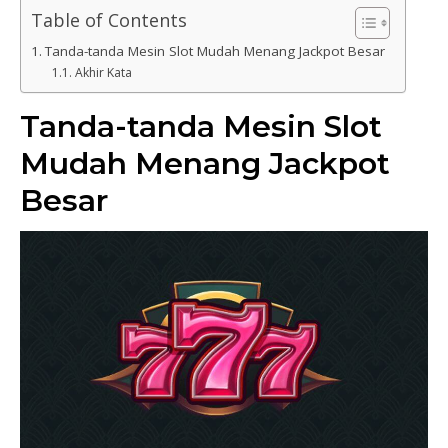
Table of Contents
Tanda-tanda Mesin Slot Mudah Menang Jackpot Besar
Akhir Kata
Tanda-tanda Mesin Slot
Mudah Menang Jackpot
Besar