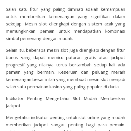
Salah satu fitur yang paling diminati adalah kemampuan
untuk memberikan kemenangan yang signifikan dalam
sekejap. Mesin slot dilengkapi dengan sistem acak yang
memungkinkan pemain untuk mendapatkan kombinasi
simbol pemenang dengan mudah.
Selain itu, beberapa mesin slot juga dilengkapi dengan fitur
bonus yang dapat memicu putaran gratis atau jackpot
progresif yang nilainya terus bertambah setiap kali ada
pemain yang bermain. Keseruan dan peluang meraih
kemenangan besar inilah yang membuat mesin slot menjadi
salah satu permainan kasino yang paling populer di dunia.
Indikator Penting Mengetahui Slot Mudah Memberikan
Jackpot
Mengetahui indikator penting untuk slot online yang mudah
memberikan jackpot sangat penting bagi para pemain.