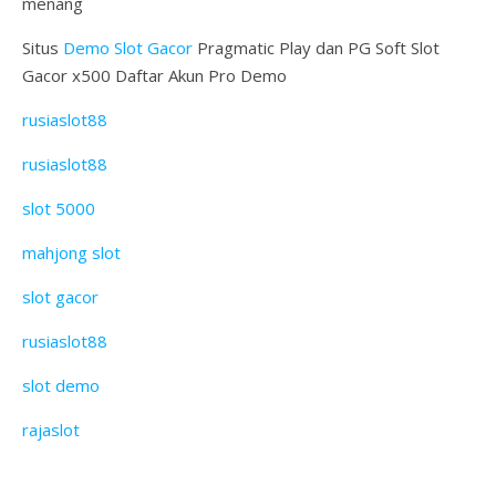
menang
Situs
Demo Slot Gacor
Pragmatic Play dan PG Soft Slot
Gacor x500 Daftar Akun Pro Demo
rusiaslot88
rusiaslot88
slot 5000
mahjong slot
slot gacor
rusiaslot88
slot demo
rajaslot