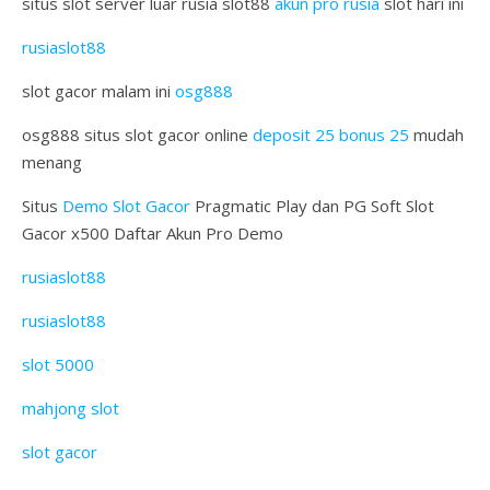
situs slot server luar rusia slot88
akun pro rusia
slot hari ini
rusiaslot88
slot gacor malam ini
osg888
osg888 situs slot gacor online
deposit 25 bonus 25
mudah
menang
Situs
Demo Slot Gacor
Pragmatic Play dan PG Soft Slot
Gacor x500 Daftar Akun Pro Demo
rusiaslot88
rusiaslot88
slot 5000
mahjong slot
slot gacor