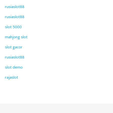
rusiaslot88
rusiaslot88
slot 5000
mahjong slot
slot gacor
rusiaslot88
slot demo
rajaslot