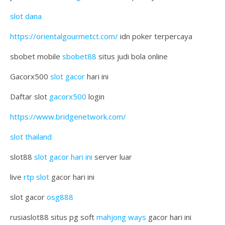
slot dana
https://orientalgourmetct.com/
idn poker terpercaya
sbobet mobile
sbobet88
situs judi bola online
Gacorx500
slot gacor
hari ini
Daftar slot
gacorx500
login
https://www.bridgenetwork.com/
slot thailand
slot88
slot gacor hari ini
server luar
live
rtp slot
gacor hari ini
slot gacor
osg888
rusiaslot88 situs pg soft
mahjong ways
gacor hari ini