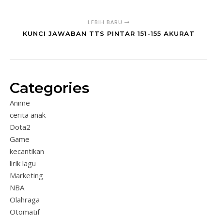
LEBIH BARU
KUNCI JAWABAN TTS PINTAR 151-155 AKURAT
Categories
Anime
cerita anak
Dota2
Game
kecantikan
lirik lagu
Marketing
NBA
Olahraga
Otomatif