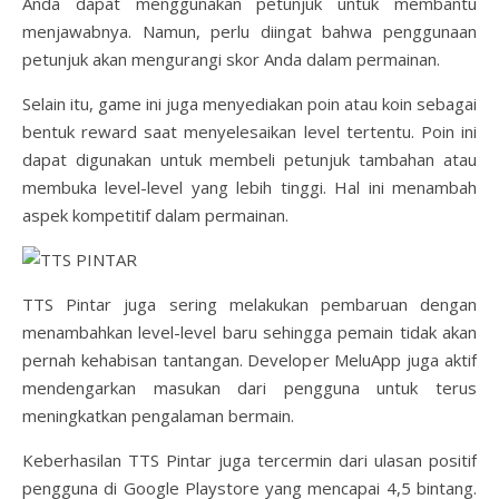
Anda dapat menggunakan petunjuk untuk membantu
menjawabnya. Namun, perlu diingat bahwa penggunaan
petunjuk akan mengurangi skor Anda dalam permainan.
Selain itu, game ini juga menyediakan poin atau koin sebagai
bentuk reward saat menyelesaikan level tertentu. Poin ini
dapat digunakan untuk membeli petunjuk tambahan atau
membuka level-level yang lebih tinggi. Hal ini menambah
aspek kompetitif dalam permainan.
TTS Pintar juga sering melakukan pembaruan dengan
menambahkan level-level baru sehingga pemain tidak akan
pernah kehabisan tantangan. Developer MeluApp juga aktif
mendengarkan masukan dari pengguna untuk terus
meningkatkan pengalaman bermain.
Keberhasilan TTS Pintar juga tercermin dari ulasan positif
pengguna di Google Playstore yang mencapai 4,5 bintang.