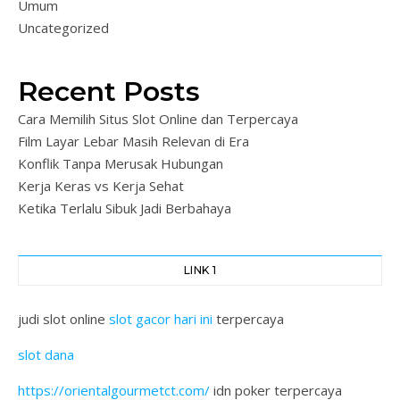
Umum
Uncategorized
Recent Posts
Cara Memilih Situs Slot Online dan Terpercaya
Film Layar Lebar Masih Relevan di Era
Konflik Tanpa Merusak Hubungan
Kerja Keras vs Kerja Sehat
Ketika Terlalu Sibuk Jadi Berbahaya
LINK 1
judi slot online
slot gacor hari ini
terpercaya
slot dana
https://orientalgourmetct.com/
idn poker terpercaya