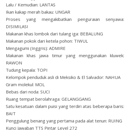
Lalu / Kemudian: LANTAS
Ikan kakap merah bakau: UNGAR
Proses yang mengakibatkan penguraian senyawa:
DISIMILASI
Makanan khas lombok dari tulang iga: BEBALUNG
Makanan pokok dari ketela pohon: TIWUL
Mengagumi (Inggris): ADMIRE
Makanan khas jawa timur yang menggunakan kluwek:
RAWON
Tudung kepala: TOPI
Kelompok penduduk asli di Meksiko & El Salvador: NAHUA
Gram molekul: MOL
Bebas dari noda: SUCI
Ruang tempat berolahraga: GELANGGANG
Satu kesatuan dalam puisi yang terdiri atas beberapa baris:
BAIT
Penggulung benang yang pertama pada alat tenun: RUING
Kunci Jawaban TTS Pintar Level 272