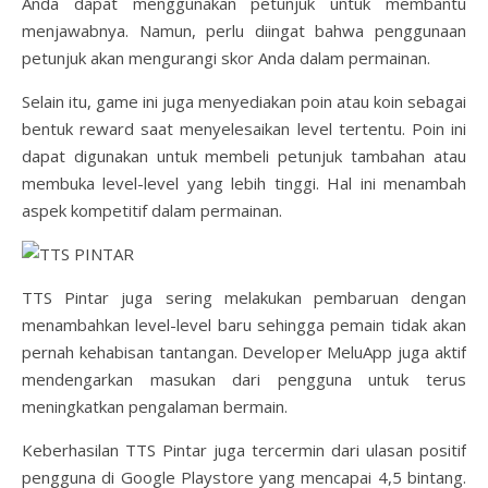
Anda dapat menggunakan petunjuk untuk membantu
menjawabnya. Namun, perlu diingat bahwa penggunaan
petunjuk akan mengurangi skor Anda dalam permainan.
Selain itu, game ini juga menyediakan poin atau koin sebagai
bentuk reward saat menyelesaikan level tertentu. Poin ini
dapat digunakan untuk membeli petunjuk tambahan atau
membuka level-level yang lebih tinggi. Hal ini menambah
aspek kompetitif dalam permainan.
TTS Pintar juga sering melakukan pembaruan dengan
menambahkan level-level baru sehingga pemain tidak akan
pernah kehabisan tantangan. Developer MeluApp juga aktif
mendengarkan masukan dari pengguna untuk terus
meningkatkan pengalaman bermain.
Keberhasilan TTS Pintar juga tercermin dari ulasan positif
pengguna di Google Playstore yang mencapai 4,5 bintang.