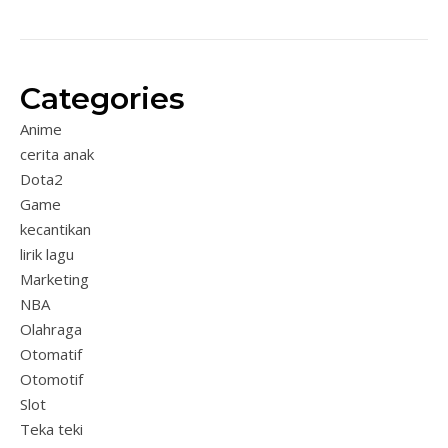
Categories
Anime
cerita anak
Dota2
Game
kecantikan
lirik lagu
Marketing
NBA
Olahraga
Otomatif
Otomotif
Slot
Teka teki