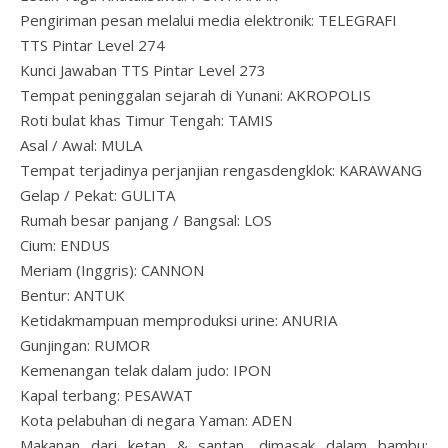
Pengiriman pesan melalui media elektronik: TELEGRAFI
TTS Pintar Level 274
Kunci Jawaban TTS Pintar Level 273
Tempat peninggalan sejarah di Yunani: AKROPOLIS
Roti bulat khas Timur Tengah: TAMIS
Asal / Awal: MULA
Tempat terjadinya perjanjian rengasdengklok: KARAWANG
Gelap / Pekat: GULITA
Rumah besar panjang / Bangsal: LOS
Cium: ENDUS
Meriam (Inggris): CANNON
Bentur: ANTUK
Ketidakmampuan memproduksi urine: ANURIA
Gunjingan: RUMOR
Kemenangan telak dalam judo: IPON
Kapal terbang: PESAWAT
Kota pelabuhan di negara Yaman: ADEN
Makanan dari ketan & santan, dimasak dalam bambu: