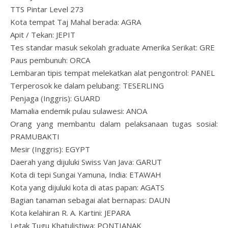
TTS Pintar Level 273
Kota tempat Taj Mahal berada: AGRA
Apit / Tekan: JEPIT
Tes standar masuk sekolah graduate Amerika Serikat: GRE
Paus pembunuh: ORCA
Lembaran tipis tempat melekatkan alat pengontrol: PANEL
Terperosok ke dalam pelubang: TESERLING
Penjaga (Inggris): GUARD
Mamalia endemik pulau sulawesi: ANOA
Orang yang membantu dalam pelaksanaan tugas sosial:
PRAMUBAKTI
Mesir (Inggris): EGYPT
Daerah yang dijuluki Swiss Van Java: GARUT
Kota di tepi Sungai Yamuna, India: ETAWAH
Kota yang dijuluki kota di atas papan: AGATS
Bagian tanaman sebagai alat bernapas: DAUN
Kota kelahiran R. A. Kartini: JEPARA
Letak Tugu Khatulistiwa: PONTIANAK