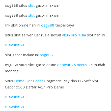
osg888 situs
slot
gacor maxwin
osg888 situs
slot
gacor maxwin
link slot online hari ini
osg888
terpercaya
situs slot server luar rusia slot88
akun pro rusia
slot hari ini
rusiaslot88
slot gacor malam ini
osg888
osg888 situs slot gacor online
deposit 25 bonus 25
mudah
menang
Situs
Demo Slot Gacor
Pragmatic Play dan PG Soft Slot
Gacor x500 Daftar Akun Pro Demo
rusiaslot88
rusiaslot88