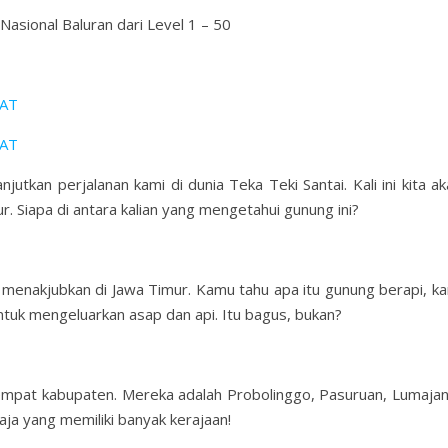
RAT
RAT
utkan perjalanan kami di dunia Teka Teki Santai. Kali ini kita a
. Siapa di antara kalian yang mengetahui gunung ini?
 menakjubkan di Jawa Timur. Kamu tahu apa itu gunung berapi, ka
tuk mengeluarkan asap dan api. Itu bagus, bukan?
empat kabupaten. Mereka adalah Probolinggo, Pasuruan, Lumajan
ja yang memiliki banyak kerajaan!