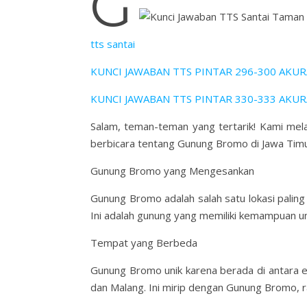
G
tts santai
KUNCI JAWABAN TTS PINTAR 296-300 AKU
KUNCI JAWABAN TTS PINTAR 330-333 AKU
Salam, teman-teman yang tertarik! Kami melanj
berbicara tentang Gunung Bromo di Jawa Timur
Gunung Bromo yang Mengesankan
Gunung Bromo adalah salah satu lokasi paling
Ini adalah gunung yang memiliki kemampuan un
Tempat yang Berbeda
Gunung Bromo unik karena berada di antara 
dan Malang. Ini mirip dengan Gunung Bromo, ra