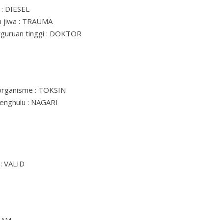
 : DIESEL
n jiwa : TRAUMA
erguruan tinggi : DOKTOR
 organisme : TOKSIN
enghulu : NAGARI
 : VALID