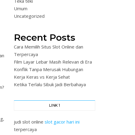
Teka teki
Umum
Uncategorized
Recent Posts
Cara Memilih Situs Slot Online dan
Terpercaya
kan
Film Layar Lebar Masih Relevan di Era
Konflik Tanpa Merusak Hubungan
Kerja Keras vs Kerja Sehat
Ketika Terlalu Sibuk Jadi Berbahaya
n?
LINK 1
g,
judi slot online
slot gacor hari ini
terpercaya