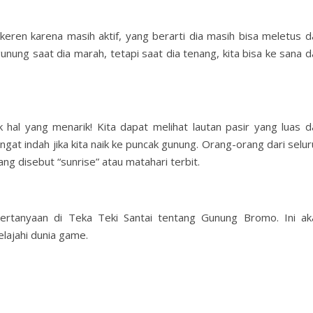
keren karena masih aktif, yang berarti dia masih bisa meletus d
nung saat dia marah, tetapi saat dia tenang, kita bisa ke sana d
al yang menarik! Kita dapat melihat lautan pasir yang luas d
angat indah jika kita naik ke puncak gunung. Orang-orang dari selu
ang disebut “sunrise” atau matahari terbit.
ertanyaan di Teka Teki Santai tentang Gunung Bromo. Ini ak
lajahi dunia game.