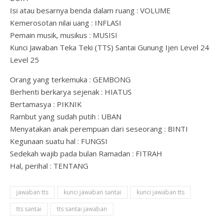
Isi atau besarnya benda dalam ruang : VOLUME
Kemerosotan nilai uang : INFLASI
Pemain musik, musikus : MUSISI
Kunci Jawaban Teka Teki (TTS) Santai Gunung Ijen Level 24
Level 25
Orang yang terkemuka : GEMBONG
Berhenti berkarya sejenak : HIATUS
Bertamasya : PIKNIK
Rambut yang sudah putih : UBAN
Menyatakan anak perempuan dari seseorang : BINTI
Kegunaan suatu hal : FUNGSI
Sedekah wajib pada bulan Ramadan : FITRAH
Hal, perihal : TENTANG
jawaban tts
kunci jawaban santai
kunci jawaban tts
tts santai
tts santai jawaban