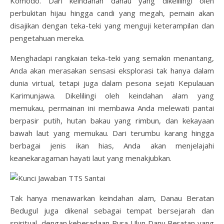
Komodo. Dari keindahan danau yang dikelilingi oleh
perbukitan hijau hingga candi yang megah, pemain akan
disajikan dengan teka-teki yang menguji keterampilan dan
pengetahuan mereka.
Menghadapi rangkaian teka-teki yang semakin menantang,
Anda akan merasakan sensasi eksplorasi tak hanya dalam
dunia virtual, tetapi juga dalam pesona sejati Kepulauan
Karimunjawa. Dikelilingi oleh keindahan alam yang
memukau, permainan ini membawa Anda melewati pantai
berpasir putih, hutan bakau yang rimbun, dan kekayaan
bawah laut yang memukau. Dari terumbu karang hingga
berbagai jenis ikan hias, Anda akan menjelajahi
keanekaragaman hayati laut yang menakjubkan.
Tak hanya menawarkan keindahan alam, Danau Beratan
Bedugul juga dikenal sebagai tempat bersejarah dan
spiritual, dengan keberadaan Pura Ulun Danu Beratan yang