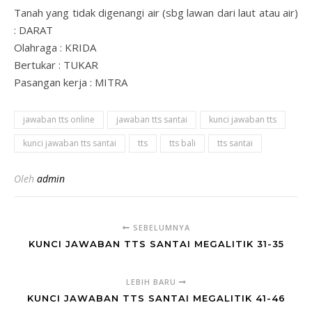
Tanah yang tidak digenangi air (sbg lawan dari laut atau air)
: DARAT
Olahraga : KRIDA
Bertukar : TUKAR
Pasangan kerja : MITRA
jawaban tts online
jawaban tts santai
kunci jawaban tts
kunci jawaban tts santai
tts
tts bali
tts santai
Oleh
admin
SEBELUMNYA
KUNCI JAWABAN TTS SANTAI MEGALITIK 31-35
LEBIH BARU
KUNCI JAWABAN TTS SANTAI MEGALITIK 41-46