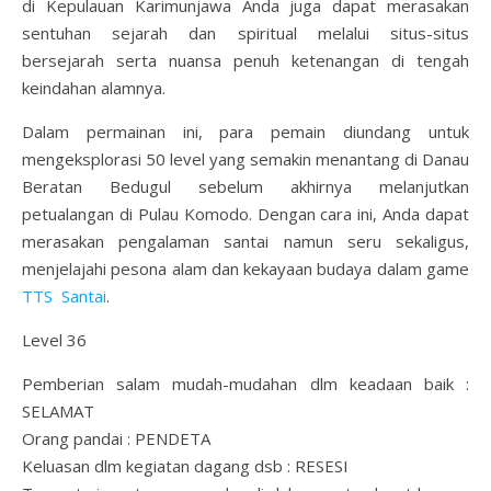
di Kepulauan Karimunjawa Anda juga dapat merasakan
sentuhan sejarah dan spiritual melalui situs-situs
bersejarah serta nuansa penuh ketenangan di tengah
keindahan alamnya.
Dalam permainan ini, para pemain diundang untuk
mengeksplorasi 50 level yang semakin menantang di Danau
Beratan Bedugul sebelum akhirnya melanjutkan
petualangan di Pulau Komodo. Dengan cara ini, Anda dapat
merasakan pengalaman santai namun seru sekaligus,
menjelajahi pesona alam dan kekayaan budaya dalam game
TTS Santai
.
Level 36
Pemberian salam mudah-mudahan dlm keadaan baik :
SELAMAT
Orang pandai : PENDETA
Keluasan dlm kegiatan dagang dsb : RESESI