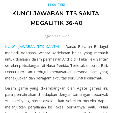
TEKA TEKI
KUNCI JAWABAN TTS SANTAI
MEGALITIK 36-40
Agustus 11, 2023
KUNCI JAWABAN TTS SANTAI
– Danau Beratan Bedugul
menjadi destinasi wisata kedelapan belas yang menarik
untuk dijelajahi dalam permainan Android “Teka Teki Santai”
setelah petualangan di Nusa Penida. Terletak di pulau Bali,
Danau Beratan Bedugul menawarkan pesona alam yang
menakjubkan dan beragam aktivitas seru untuk dinikmati.
Dalam game yang dikembangkan oleh Agate games ini,
para pemain akan dihadapkan dengan tantangan sebanyak
50 level yang harus diselesaikan sebelum mereka dapat
melanjutkan perjalanan ke lokasi berikutnya, yaitu Pulau