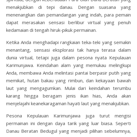
menakjubkan di tepi danau. Dengan suasana yang
menenangkan dan pemandangan yang indah, para pemain
dapat merasakan sensasi berlibur virtual yang penuh
kedamaian di tengah hiruk-pikuk permainan.
Ketika Anda menghadapi rangkaian teka-teki yang semakin
menantang, sensasi eksplorasi tak hanya terasa dalam
dunia virtual, tetapi juga dalam pesona nyata Kepulauan
Karimunjawa. Keindahan alam yang memukau melingkupi
Anda, membawa Anda melintasi pantai berpasir putih yang
memikat, hutan bakau yang rimbun, dan kekayaan bawah
laut yang mengagumkan. Mulai dari keindahan terumbu
karang hingga beragam jenis ikan hias, Anda akan
menjelajahi keanekaragaman hayati laut yang menakjubkan.
Pesona Kepulauan Karimunjawa juga turut mengisi
permainan ini dengan daya tarik yang luar biasa. Seperti
Danau Beratan Bedugul yang menjadi pilihan sebelumnya,