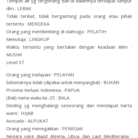
Tempat air yg tergenang dan di dalamnya terdapat lumpur
dlm : LEBAK
Tidak terikat, tidak bergantung pada orang atau pihak
tertentu : MERDEKA
Orang yang membimbing di olahraga : PELATIH
Menutupi : LINGKUP
Waktu tertentu yang bertalian dengan keadaan iklim :
MUSIM
Level 37
Orang yang melayani : PELAYAN
Sebenarnya tidak (dipakai untuk menyangkal) : BUKAN
Provinsi terluas Indonesia : PAPUA
(Bali) nama wuku ke-25 : BALA
Dinding yg menghalangi seseorang dari mendapat harta
waris : HIJAB
Avocado : ALPUKAT
Orang yang menegakkan : PENEGAK
Negara yang diapit Algeria, Libya, dan Laut Mediterania :