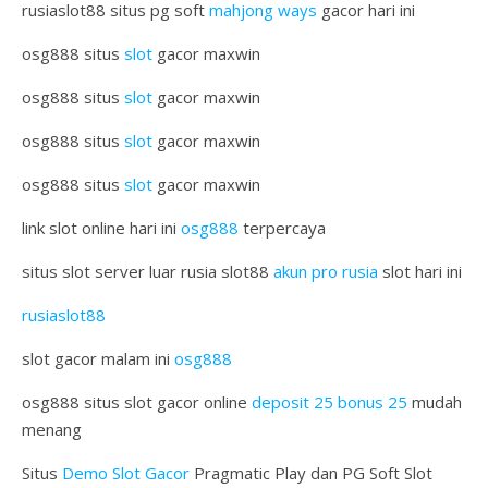
rusiaslot88 situs pg soft
mahjong ways
gacor hari ini
osg888 situs
slot
gacor maxwin
osg888 situs
slot
gacor maxwin
osg888 situs
slot
gacor maxwin
osg888 situs
slot
gacor maxwin
link slot online hari ini
osg888
terpercaya
situs slot server luar rusia slot88
akun pro rusia
slot hari ini
rusiaslot88
slot gacor malam ini
osg888
osg888 situs slot gacor online
deposit 25 bonus 25
mudah
menang
Situs
Demo Slot Gacor
Pragmatic Play dan PG Soft Slot