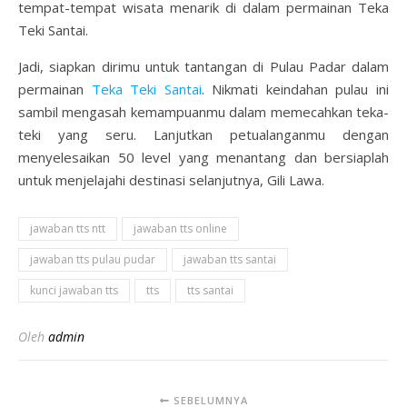
tempat-tempat wisata menarik di dalam permainan Teka
Teki Santai.
Jadi, siapkan dirimu untuk tantangan di Pulau Padar dalam
permainan
Teka Teki Santai
. Nikmati keindahan pulau ini
sambil mengasah kemampuanmu dalam memecahkan teka-
teki yang seru. Lanjutkan petualanganmu dengan
menyelesaikan 50 level yang menantang dan bersiaplah
untuk menjelajahi destinasi selanjutnya, Gili Lawa.
jawaban tts ntt
jawaban tts online
jawaban tts pulau pudar
jawaban tts santai
kunci jawaban tts
tts
tts santai
Oleh
admin
SEBELUMNYA