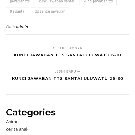
jawaban tts
kunci jawaban santai
kunci jawaban tts
tts santai
tts santai jawaban
Oleh
admin
SEBELUMNYA
KUNCI JAWABAN TTS SANTAI ULUWATU 6-10
LEBIH BARU
KUNCI JAWABAN TTS SANTAI ULUWATU 26-30
Categories
Anime
cerita anak