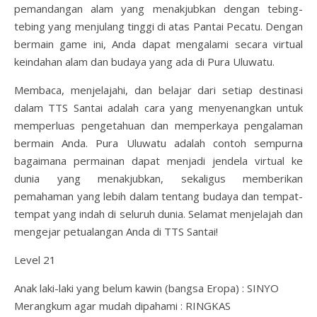
pemandangan alam yang menakjubkan dengan tebing-
tebing yang menjulang tinggi di atas Pantai Pecatu. Dengan
bermain game ini, Anda dapat mengalami secara virtual
keindahan alam dan budaya yang ada di Pura Uluwatu.
Membaca, menjelajahi, dan belajar dari setiap destinasi
dalam TTS Santai adalah cara yang menyenangkan untuk
memperluas pengetahuan dan memperkaya pengalaman
bermain Anda. Pura Uluwatu adalah contoh sempurna
bagaimana permainan dapat menjadi jendela virtual ke
dunia yang menakjubkan, sekaligus memberikan
pemahaman yang lebih dalam tentang budaya dan tempat-
tempat yang indah di seluruh dunia. Selamat menjelajah dan
mengejar petualangan Anda di TTS Santai!
Level 21
Anak laki-laki yang belum kawin (bangsa Eropa) : SINYO
Merangkum agar mudah dipahami : RINGKAS