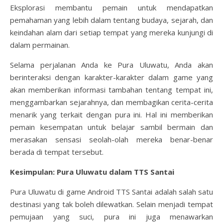
Eksplorasi membantu pemain untuk mendapatkan
pemahaman yang lebih dalam tentang budaya, sejarah, dan
keindahan alam dari setiap tempat yang mereka kunjungi di
dalam permainan.
Selama perjalanan Anda ke Pura Uluwatu, Anda akan
berinteraksi dengan karakter-karakter dalam game yang
akan memberikan informasi tambahan tentang tempat ini,
menggambarkan sejarahnya, dan membagikan cerita-cerita
menarik yang terkait dengan pura ini. Hal ini memberikan
pemain kesempatan untuk belajar sambil bermain dan
merasakan sensasi seolah-olah mereka benar-benar
berada di tempat tersebut.
Kesimpulan: Pura Uluwatu dalam TTS Santai
Pura Uluwatu di game Android TTS Santai adalah salah satu
destinasi yang tak boleh dilewatkan. Selain menjadi tempat
pemujaan yang suci, pura ini juga menawarkan