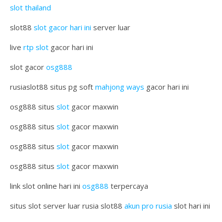
slot thailand
slot88
slot gacor hari ini
server luar
live
rtp slot
gacor hari ini
slot gacor
osg888
rusiaslot88 situs pg soft
mahjong ways
gacor hari ini
osg888 situs
slot
gacor maxwin
osg888 situs
slot
gacor maxwin
osg888 situs
slot
gacor maxwin
osg888 situs
slot
gacor maxwin
link slot online hari ini
osg888
terpercaya
situs slot server luar rusia slot88
akun pro rusia
slot hari ini