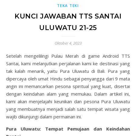
TEKA TEKI
KUNCI JAWABAN TTS SANTAI
ULUWATU 21-25
Oktober 4, 2023
Setelah mengelilingi Pulau Merah di game Android TTS
Santai, kami melanjutkan perjalanan kami ke destinasi yang
tak kalah menarik, yaitu Pura Uluwatu di Bali. Pura yang
dipercaya oleh umat Hindu sebagai penyangga dari 9 mata
angin ini memancarkan pesona spiritual yang kuat, disertai
dengan keindahan alam yang memukau. Dalam artikel ini,
kami akan menjelajahi keunikan dan pesona Pura Uluwatu
yang membuatnya menjadi salah satu tempat wisata yang
wajib dikunjungi dalam permainan ini.
Pura Uluwatu: Tempat Pemujaan dan Keindahan