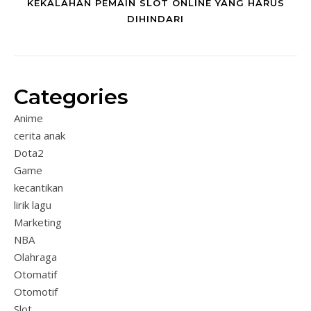
KEKALAHAN PEMAIN SLOT ONLINE YANG HARUS
DIHINDARI
Categories
Anime
cerita anak
Dota2
Game
kecantikan
lirik lagu
Marketing
NBA
Olahraga
Otomatif
Otomotif
Slot