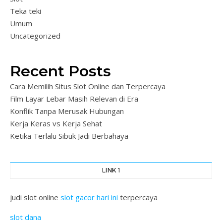
Teka teki
Umum
Uncategorized
Recent Posts
Cara Memilih Situs Slot Online dan Terpercaya
Film Layar Lebar Masih Relevan di Era
Konflik Tanpa Merusak Hubungan
Kerja Keras vs Kerja Sehat
Ketika Terlalu Sibuk Jadi Berbahaya
LINK 1
judi slot online
slot gacor hari ini
terpercaya
slot dana