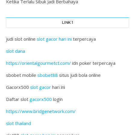
Ketika Terlalu Sibuk Jadi Berbahaya
LINK 1
judi slot online
slot gacor hari ini
terpercaya
slot dana
https://orientalgourmetct.com/
idn poker terpercaya
sbobet mobile
sbobet88
situs judi bola online
Gacorx500
slot gacor
hari ini
Daftar slot
gacorx500
login
https://www.bridgenetwork.com/
slot thailand