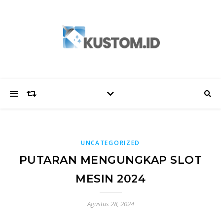
UNCATEGORIZED
PUTARAN MENGUNGKAP SLOT
MESIN 2024
Agustus 28, 2024