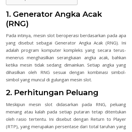
1. Generator Angka Acak
(RNG)
Pada intinya, mesin slot beroperasi berdasarkan pada apa
yang disebut sebagai Generator Angka Acak (RNG). Ini
adalah program komputer kompleks yang secara terus-
menerus menghasilkan serangkaian angka acak, bahkan
ketika mesin tidak sedang dimainkan. Setiap angka yang
dihasilkan oleh RNG sesuai dengan kombinasi simbol-
simbol yang muncul di gulungan mesin slot.
2. Perhitungan Peluang
Meskipun mesin slot didasarkan pada RNG, peluang
menang atau kalah pada setiap putaran tetap ditentukan
oleh rasio tertentu. Ini disebut dengan Return to Player
(RTP), yang merupakan persentase dari total taruhan yang