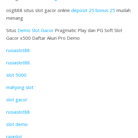
osg888 situs slot gacor online
deposit 25 bonus 25
mudah
menang
Situs
Demo Slot Gacor
Pragmatic Play dan PG Soft Slot
Gacor x500 Daftar Akun Pro Demo
rusiaslot88
rusiaslot88
slot 5000
mahjong slot
slot gacor
rusiaslot88
slot demo
rajaslot