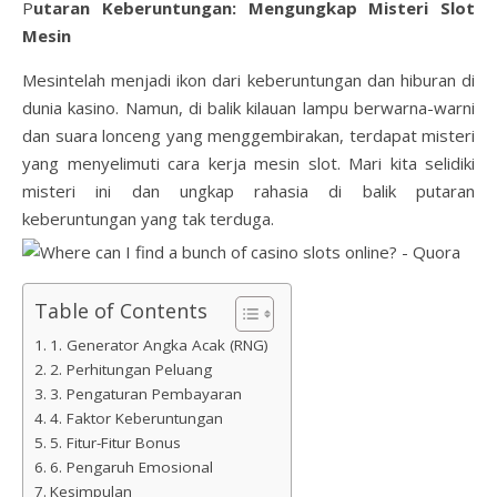
Putaran Keberuntungan: Mengungkap Misteri Slot
Mesin
Mesintelah menjadi ikon dari keberuntungan dan hiburan di
dunia kasino. Namun, di balik kilauan lampu berwarna-warni
dan suara lonceng yang menggembirakan, terdapat misteri
yang menyelimuti cara kerja mesin slot. Mari kita selidiki
misteri ini dan ungkap rahasia di balik putaran
keberuntungan yang tak terduga.
Table of Contents
1. Generator Angka Acak (RNG)
2. Perhitungan Peluang
3. Pengaturan Pembayaran
4. Faktor Keberuntungan
5. Fitur-Fitur Bonus
6. Pengaruh Emosional
Kesimpulan