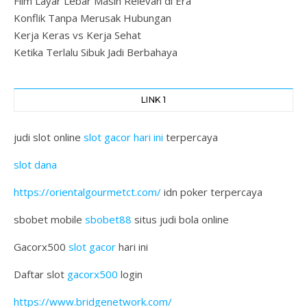
Film Layar Lebar Masih Relevan di Era
Konflik Tanpa Merusak Hubungan
Kerja Keras vs Kerja Sehat
Ketika Terlalu Sibuk Jadi Berbahaya
LINK 1
judi slot online
slot gacor hari ini
terpercaya
slot dana
https://orientalgourmetct.com/
idn poker terpercaya
sbobet mobile
sbobet88
situs judi bola online
Gacorx500
slot gacor
hari ini
Daftar slot
gacorx500
login
https://www.bridgenetwork.com/