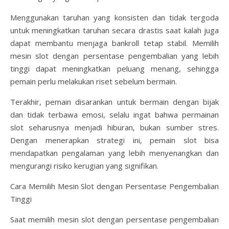
Menggunakan taruhan yang konsisten dan tidak tergoda
untuk meningkatkan taruhan secara drastis saat kalah juga
dapat membantu menjaga bankroll tetap stabil. Memilih
mesin slot dengan persentase pengembalian yang lebih
tinggi dapat meningkatkan peluang menang, sehingga
pemain perlu melakukan riset sebelum bermain.
Terakhir, pemain disarankan untuk bermain dengan bijak
dan tidak terbawa emosi, selalu ingat bahwa permainan
slot seharusnya menjadi hiburan, bukan sumber stres.
Dengan menerapkan strategi ini, pemain slot bisa
mendapatkan pengalaman yang lebih menyenangkan dan
mengurangi risiko kerugian yang signifikan.
Cara Memilih Mesin Slot dengan Persentase Pengembalian
Tinggi
Saat memilih mesin slot dengan persentase pengembalian