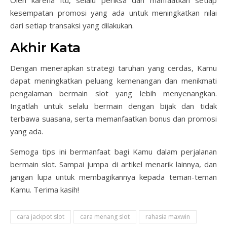
Oleh karena itu, selalu periksa dan manfaatkan setiap
kesempatan promosi yang ada untuk meningkatkan nilai
dari setiap transaksi yang dilakukan.
Akhir Kata
Dengan menerapkan strategi taruhan yang cerdas, Kamu
dapat meningkatkan peluang kemenangan dan menikmati
pengalaman bermain slot yang lebih menyenangkan.
Ingatlah untuk selalu bermain dengan bijak dan tidak
terbawa suasana, serta memanfaatkan bonus dan promosi
yang ada.
Semoga tips ini bermanfaat bagi Kamu dalam perjalanan
bermain slot. Sampai jumpa di artikel menarik lainnya, dan
jangan lupa untuk membagikannya kepada teman-teman
Kamu. Terima kasih!
cara jackpot slot
cara menang slot
rahasia maxwin