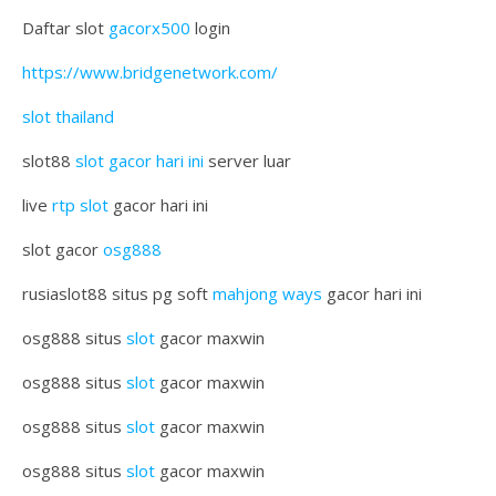
Daftar slot
gacorx500
login
https://www.bridgenetwork.com/
slot thailand
slot88
slot gacor hari ini
server luar
live
rtp slot
gacor hari ini
slot gacor
osg888
rusiaslot88 situs pg soft
mahjong ways
gacor hari ini
osg888 situs
slot
gacor maxwin
osg888 situs
slot
gacor maxwin
osg888 situs
slot
gacor maxwin
osg888 situs
slot
gacor maxwin