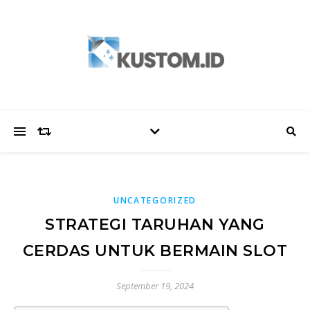
UNCATEGORIZED
STRATEGI TARUHAN YANG
CERDAS UNTUK BERMAIN SLOT
September 19, 2024