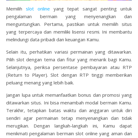
Memilih
slot
online
yang tepat sangat penting untuk
pengalaman bermain yang menyenangkan dan
menguntungkan. Pertama, pastikan untuk memilih situs
yang terpercaya dan memiliki lisensi resmi. Ini membantu
melindungi data pribadi dan keuangan Kamu.
Selain itu, perhatikan variasi permainan yang ditawarkan.
Pilih slot dengan tema dan fitur yang menarik bagi Kamu.
Selanjutnya, periksa persentase pembayaran atau RTP
(Return to Player). Slot dengan RTP tinggi memberikan
peluang menang yang lebih baik.
Jangan lupa untuk memanfaatkan bonus dan promosi yang
ditawarkan situs. Ini bisa menambah modal bermain Kamu.
Terakhir, tetapkan batas waktu dan anggaran untuk diri
sendiri agar permainan tetap menyenangkan dan tidak
merugikan. Dengan langkah-langkah ini, Kamu dapat
menikmati pengalaman bermain slot online yang aman dan