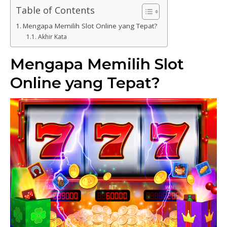
Table of Contents
Mengapa Memilih Slot Online yang Tepat?
Akhir Kata
Mengapa Memilih Slot
Online yang Tepat?