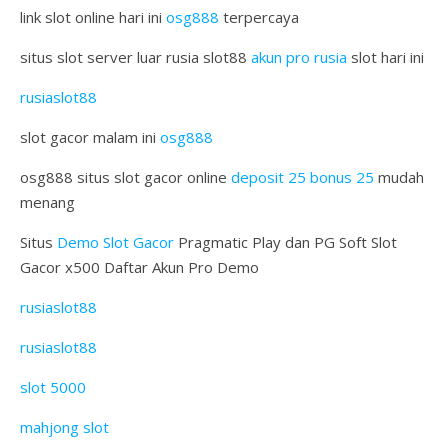
link slot online hari ini
osg888
terpercaya
situs slot server luar rusia slot88
akun pro rusia
slot hari ini
rusiaslot88
slot gacor malam ini
osg888
osg888 situs slot gacor online
deposit 25 bonus 25
mudah
menang
Situs
Demo Slot Gacor
Pragmatic Play dan PG Soft Slot
Gacor x500 Daftar Akun Pro Demo
rusiaslot88
rusiaslot88
slot 5000
mahjong slot