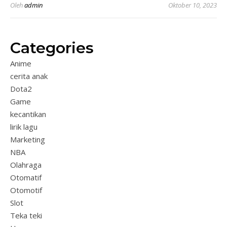
Oleh
admin
Oktober 10, 2023
Categories
Anime
cerita anak
Dota2
Game
kecantikan
lirik lagu
Marketing
NBA
Olahraga
Otomatif
Otomotif
Slot
Teka teki