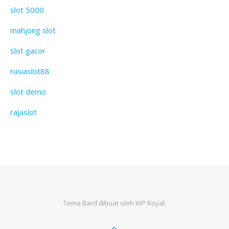
slot 5000
mahjong slot
slot gacor
rusiaslot88
slot demo
rajaslot
Tema Bard dibuat oleh
WP Royal
.