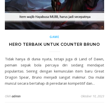
GAME
HERO TERBAIK UNTUK COUNTER BRUNO
Tidak hanya di dunia nyata, tetapi juga di Land of Dawn,
pemain sepak bola percaya diri sedang mendapat
popularitas. Seiring dengan kemunculan item baru Great
Dragon Spear, Bruno menjadi sangat makmur. Dia mulai
muncul secara bertahap di peredaran kompetitif dan…
Oleh
admin
Oktober 10, 2023