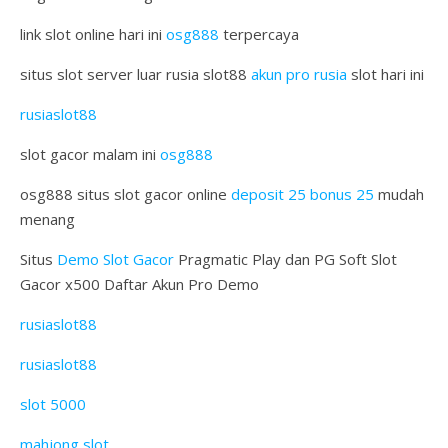
link slot online hari ini
osg888
terpercaya
situs slot server luar rusia slot88
akun pro rusia
slot hari ini
rusiaslot88
slot gacor malam ini
osg888
osg888 situs slot gacor online
deposit 25 bonus 25
mudah
menang
Situs
Demo Slot Gacor
Pragmatic Play dan PG Soft Slot
Gacor x500 Daftar Akun Pro Demo
rusiaslot88
rusiaslot88
slot 5000
mahjong slot