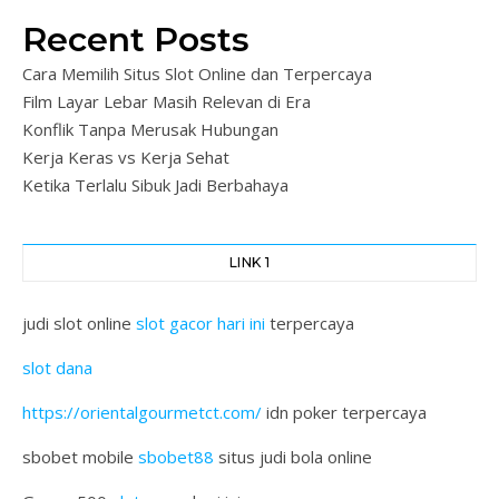
Recent Posts
Cara Memilih Situs Slot Online dan Terpercaya
Film Layar Lebar Masih Relevan di Era
Konflik Tanpa Merusak Hubungan
Kerja Keras vs Kerja Sehat
Ketika Terlalu Sibuk Jadi Berbahaya
LINK 1
judi slot online
slot gacor hari ini
terpercaya
slot dana
https://orientalgourmetct.com/
idn poker terpercaya
sbobet mobile
sbobet88
situs judi bola online