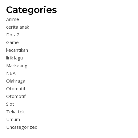
Categories
Anime
cerita anak
Dota2
Game
kecantikan
lirik lagu
Marketing
NBA
Olahraga
Otomatif
Otomotif
Slot
Teka teki
Umum
Uncategorized