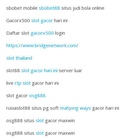
sbobet mobile
sbobet88
situs judi bola online
Gacorx500
slot gacor
hari ini
Daftar slot
gacorx500
login
https://www.bridgenetwork.com/
slot thailand
slot88
slot gacor hari ini
server luar
live
rtp slot
gacor hari ini
slot gacor
osg888
rusiaslot88 situs pg soft
mahjong ways
gacor hari ini
osg888 situs
slot
gacor maxwin
osg888 situs
slot
gacor maxwin