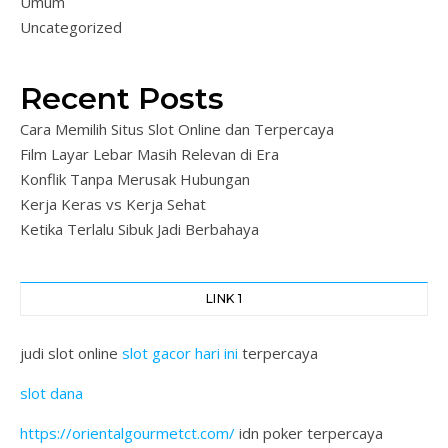
Umum
Uncategorized
Recent Posts
Cara Memilih Situs Slot Online dan Terpercaya
Film Layar Lebar Masih Relevan di Era
Konflik Tanpa Merusak Hubungan
Kerja Keras vs Kerja Sehat
Ketika Terlalu Sibuk Jadi Berbahaya
LINK 1
judi slot online
slot gacor hari ini
terpercaya
slot dana
https://orientalgourmetct.com/
idn poker terpercaya