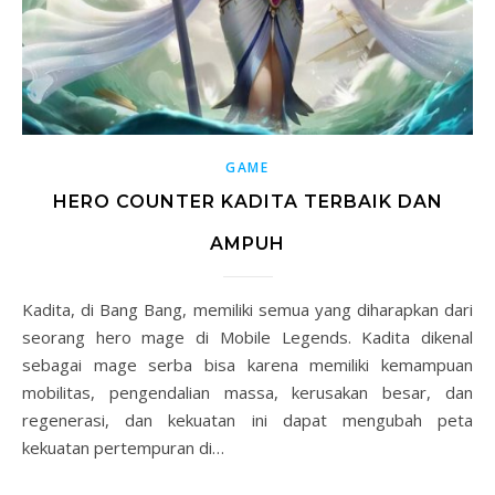
GAME
HERO COUNTER KADITA TERBAIK DAN
AMPUH
Kadita, di Bang Bang, memiliki semua yang diharapkan dari
seorang hero mage di Mobile Legends. Kadita dikenal
sebagai mage serba bisa karena memiliki kemampuan
mobilitas, pengendalian massa, kerusakan besar, dan
regenerasi, dan kekuatan ini dapat mengubah peta
kekuatan pertempuran di…