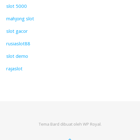
slot 5000
mahjong slot
slot gacor
rusiaslot88
slot demo
rajaslot
Tema Bard dibuat oleh
WP Royal
.