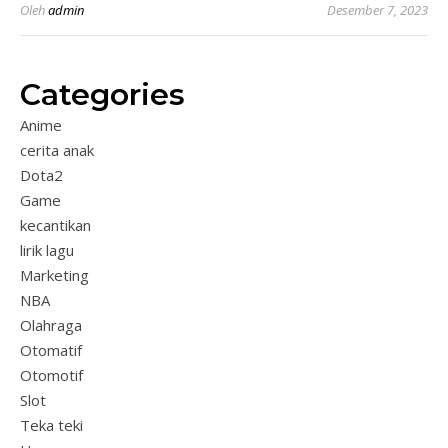
Oleh
admin
Desember 7, 2023
Categories
Anime
cerita anak
Dota2
Game
kecantikan
lirik lagu
Marketing
NBA
Olahraga
Otomatif
Otomotif
Slot
Teka teki