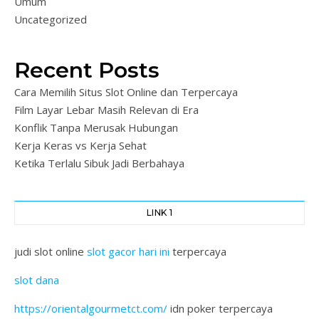
Umum
Uncategorized
Recent Posts
Cara Memilih Situs Slot Online dan Terpercaya
Film Layar Lebar Masih Relevan di Era
Konflik Tanpa Merusak Hubungan
Kerja Keras vs Kerja Sehat
Ketika Terlalu Sibuk Jadi Berbahaya
LINK 1
judi slot online
slot gacor hari ini
terpercaya
slot dana
https://orientalgourmetct.com/
idn poker terpercaya