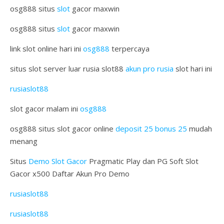
osg888 situs
slot
gacor maxwin
osg888 situs
slot
gacor maxwin
link slot online hari ini
osg888
terpercaya
situs slot server luar rusia slot88
akun pro rusia
slot hari ini
rusiaslot88
slot gacor malam ini
osg888
osg888 situs slot gacor online
deposit 25 bonus 25
mudah
menang
Situs
Demo Slot Gacor
Pragmatic Play dan PG Soft Slot
Gacor x500 Daftar Akun Pro Demo
rusiaslot88
rusiaslot88