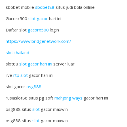
sbobet mobile
sbobet88
situs judi bola online
Gacorx500
slot gacor
hari ini
Daftar slot
gacorx500
login
https://www.bridgenetwork.com/
slot thailand
slot88
slot gacor hari ini
server luar
live
rtp slot
gacor hari ini
slot gacor
osg888
rusiaslot88 situs pg soft
mahjong ways
gacor hari ini
osg888 situs
slot
gacor maxwin
osg888 situs
slot
gacor maxwin