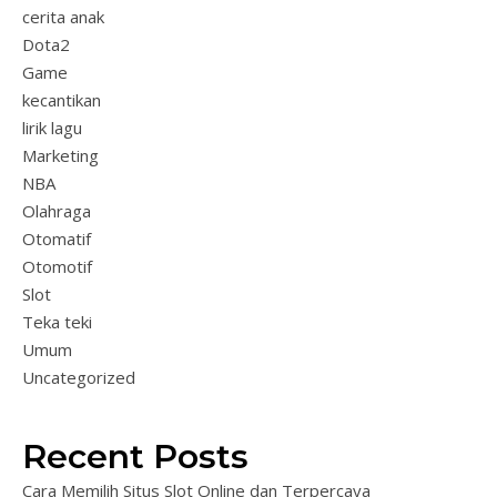
cerita anak
Dota2
Game
kecantikan
lirik lagu
Marketing
NBA
Olahraga
Otomatif
Otomotif
Slot
Teka teki
Umum
Uncategorized
Recent Posts
Cara Memilih Situs Slot Online dan Terpercaya