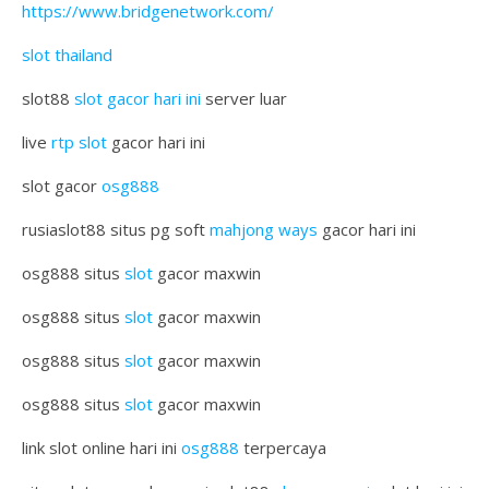
https://www.bridgenetwork.com/
slot thailand
slot88
slot gacor hari ini
server luar
live
rtp slot
gacor hari ini
slot gacor
osg888
rusiaslot88 situs pg soft
mahjong ways
gacor hari ini
osg888 situs
slot
gacor maxwin
osg888 situs
slot
gacor maxwin
osg888 situs
slot
gacor maxwin
osg888 situs
slot
gacor maxwin
link slot online hari ini
osg888
terpercaya