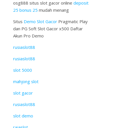
osg888 situs slot gacor online
deposit
25 bonus 25
mudah menang
Situs
Demo Slot Gacor
Pragmatic Play
dan PG Soft Slot Gacor x500 Daftar
Akun Pro Demo
rusiaslot88
rusiaslot88
slot 5000
mahjong slot
slot gacor
rusiaslot88
slot demo
rajaslot