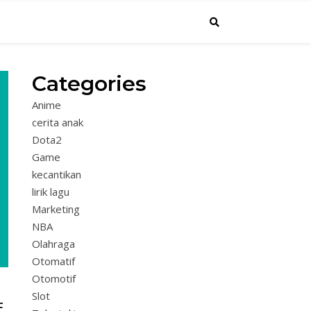
Categories
Anime
cerita anak
Dota2
Game
kecantikan
lirik lagu
Marketing
NBA
Olahraga
Otomatif
Otomotif
Slot
F