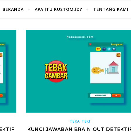
BERANDA
APA ITU KUSTOM.ID?
TENTANG KAMI
TEKA TEKI
EKTIF
KUNCI JAWABAN BRAIN OUT DETEKTI