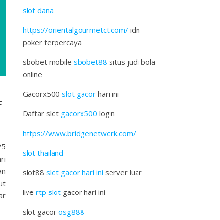
slot dana
https://orientalgourmetct.com/
idn
poker terpercaya
sbobet mobile
sbobet88
situs judi bola
online
Gacorx500
slot gacor
hari ini
F
Daftar slot
gacorx500
login
https://www.bridgenetwork.com/
25
slot thailand
ri
an
slot88
slot gacor hari ini
server luar
ut
live
rtp slot
gacor hari ini
ar
slot gacor
osg888