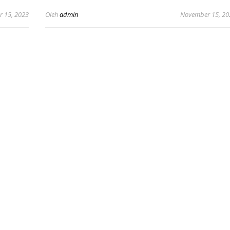
 15, 2023
Oleh
admin
November 15, 20