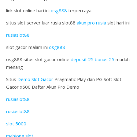
link slot online hari ini
osg888
terpercaya
situs slot server luar rusia slot88
akun pro rusia
slot hari ini
rusiaslot88
slot gacor malam ini
osg888
osg888 situs slot gacor online
deposit 25 bonus 25
mudah
menang
Situs
Demo Slot Gacor
Pragmatic Play dan PG Soft Slot
Gacor x500 Daftar Akun Pro Demo
rusiaslot88
rusiaslot88
slot 5000
mahjong slot