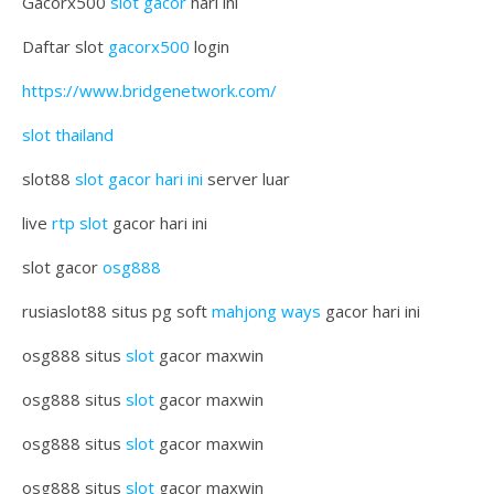
Gacorx500
slot gacor
hari ini
Daftar slot
gacorx500
login
https://www.bridgenetwork.com/
slot thailand
slot88
slot gacor hari ini
server luar
live
rtp slot
gacor hari ini
slot gacor
osg888
rusiaslot88 situs pg soft
mahjong ways
gacor hari ini
osg888 situs
slot
gacor maxwin
osg888 situs
slot
gacor maxwin
osg888 situs
slot
gacor maxwin
osg888 situs
slot
gacor maxwin