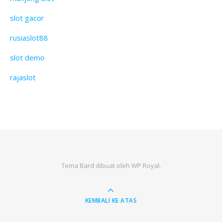
slot gacor
rusiaslot88
slot demo
rajaslot
Tema Bard dibuat oleh
WP Royal
.
KEMBALI KE ATAS