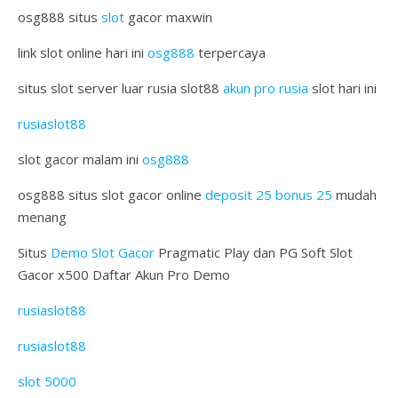
osg888 situs
slot
gacor maxwin
link slot online hari ini
osg888
terpercaya
situs slot server luar rusia slot88
akun pro rusia
slot hari ini
rusiaslot88
slot gacor malam ini
osg888
osg888 situs slot gacor online
deposit 25 bonus 25
mudah
menang
Situs
Demo Slot Gacor
Pragmatic Play dan PG Soft Slot
Gacor x500 Daftar Akun Pro Demo
rusiaslot88
rusiaslot88
slot 5000