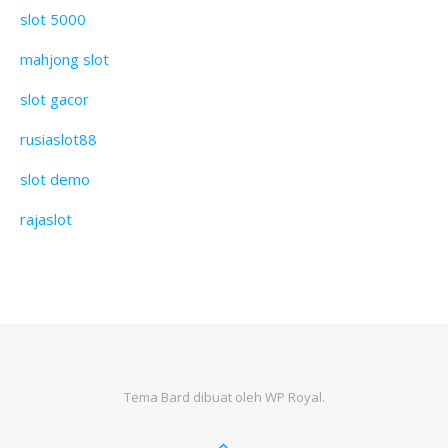
slot 5000
mahjong slot
slot gacor
rusiaslot88
slot demo
rajaslot
Tema Bard dibuat oleh
WP Royal
.