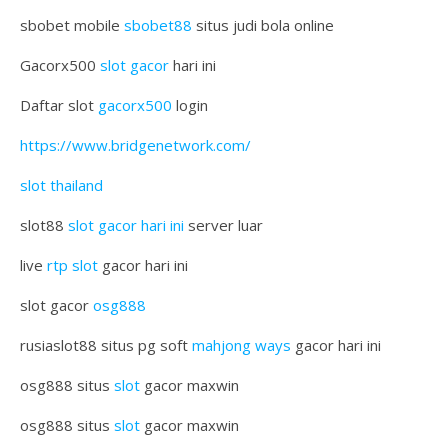
sbobet mobile
sbobet88
situs judi bola online
Gacorx500
slot gacor
hari ini
Daftar slot
gacorx500
login
https://www.bridgenetwork.com/
slot thailand
slot88
slot gacor hari ini
server luar
live
rtp slot
gacor hari ini
slot gacor
osg888
rusiaslot88 situs pg soft
mahjong ways
gacor hari ini
osg888 situs
slot
gacor maxwin
osg888 situs
slot
gacor maxwin