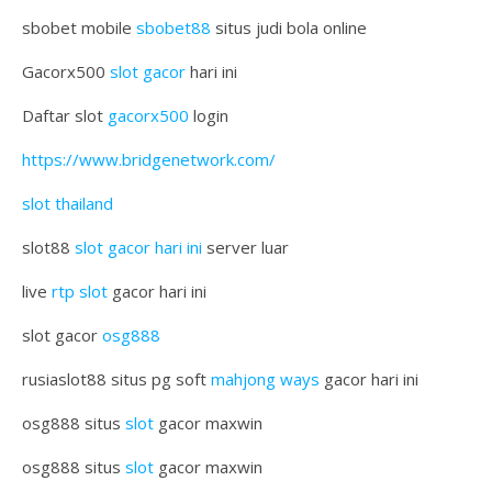
sbobet mobile
sbobet88
situs judi bola online
Gacorx500
slot gacor
hari ini
Daftar slot
gacorx500
login
https://www.bridgenetwork.com/
slot thailand
slot88
slot gacor hari ini
server luar
live
rtp slot
gacor hari ini
slot gacor
osg888
rusiaslot88 situs pg soft
mahjong ways
gacor hari ini
osg888 situs
slot
gacor maxwin
osg888 situs
slot
gacor maxwin