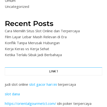
Umum
Uncategorized
Recent Posts
Cara Memilih Situs Slot Online dan Terpercaya
Film Layar Lebar Masih Relevan di Era
Konflik Tanpa Merusak Hubungan
Kerja Keras vs Kerja Sehat
Ketika Terlalu Sibuk Jadi Berbahaya
LINK 1
judi slot online
slot gacor hari ini
terpercaya
slot dana
https://orientalgourmetct.com/
idn poker terpercaya