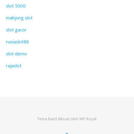
slot 5000
mahjong slot
slot gacor
rusiaslot88
slot demo
rajaslot
Tema Bard dibuat oleh
WP Royal
.