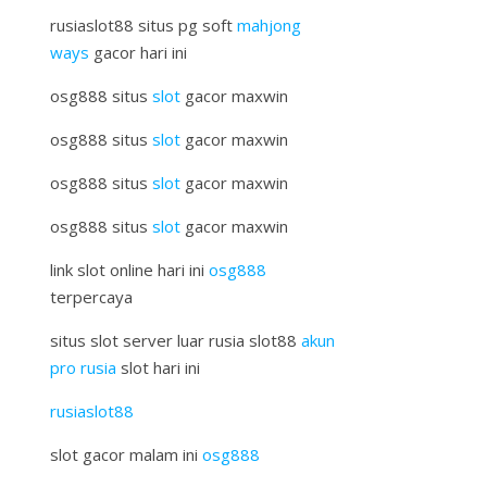
rusiaslot88 situs pg soft
mahjong
ways
gacor hari ini
osg888 situs
slot
gacor maxwin
osg888 situs
slot
gacor maxwin
osg888 situs
slot
gacor maxwin
osg888 situs
slot
gacor maxwin
link slot online hari ini
osg888
terpercaya
situs slot server luar rusia slot88
akun
pro rusia
slot hari ini
rusiaslot88
slot gacor malam ini
osg888