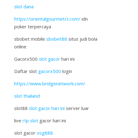
slot dana
https://orientalgourmetct.com/
idn
poker terpercaya
sbobet mobile
sbobet88
situs judi bola
online
Gacorx500
slot gacor
hari ini
Daftar slot
gacorx500
login
https://www.bridgenetwork.com/
slot thailand
slot88
slot gacor hari ini
server luar
live
rtp slot
gacor hari ini
slot gacor
osg888