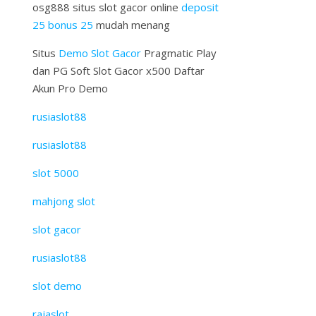
osg888 situs slot gacor online
deposit
25 bonus 25
mudah menang
Situs
Demo Slot Gacor
Pragmatic Play
dan PG Soft Slot Gacor x500 Daftar
Akun Pro Demo
rusiaslot88
rusiaslot88
slot 5000
mahjong slot
slot gacor
rusiaslot88
slot demo
rajaslot