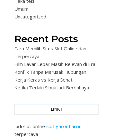
Teka teki
Umum
Uncategorized
Recent Posts
Cara Memilih Situs Slot Online dan
Terpercaya
Film Layar Lebar Masih Relevan di Era
Konflik Tanpa Merusak Hubungan
Kerja Keras vs Kerja Sehat
Ketika Terlalu Sibuk Jadi Berbahaya
LINK 1
judi slot online
slot gacor hari ini
terpercaya