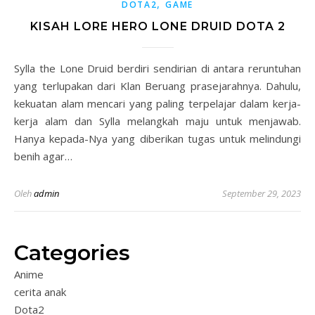
,
DOTA2
GAME
KISAH LORE HERO LONE DRUID DOTA 2
Sylla the Lone Druid berdiri sendirian di antara reruntuhan
yang terlupakan dari Klan Beruang prasejarahnya. Dahulu,
kekuatan alam mencari yang paling terpelajar dalam kerja-
kerja alam dan Sylla melangkah maju untuk menjawab.
Hanya kepada-Nya yang diberikan tugas untuk melindungi
benih agar…
Oleh
admin
September 29, 2023
Categories
Anime
cerita anak
Dota2