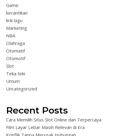
Game
kecantikan
lirik lagu
Marketing
NBA
Olahraga
Otomatif
Otomotif
Slot
Teka teki
Umum
Uncategorized
Recent Posts
Cara Memilih Situs Slot Online dan Terpercaya
Film Layar Lebar Masih Relevan di Era
Konflik Tanpa Merusak Hubungan