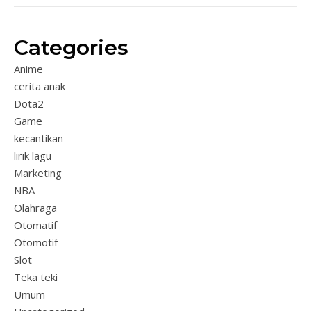
Categories
Anime
cerita anak
Dota2
Game
kecantikan
lirik lagu
Marketing
NBA
Olahraga
Otomatif
Otomotif
Slot
Teka teki
Umum