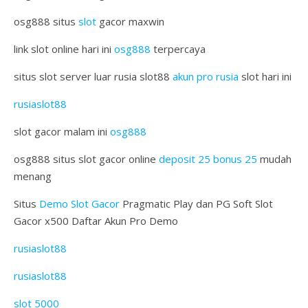
osg888 situs
slot
gacor maxwin
link slot online hari ini
osg888
terpercaya
situs slot server luar rusia slot88
akun pro rusia
slot hari ini
rusiaslot88
slot gacor malam ini
osg888
osg888 situs slot gacor online
deposit 25 bonus 25
mudah
menang
Situs
Demo Slot Gacor
Pragmatic Play dan PG Soft Slot
Gacor x500 Daftar Akun Pro Demo
rusiaslot88
rusiaslot88
slot 5000