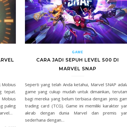
GAME
ARVEL
CARA JADI SEPUH LEVEL 500 DI
MARVEL SNAP
k Mobius
Seperti yang telah Anda ketahui, Marvel SNAP adal
 tepat.
game yang cukup mudah untuk dimainkan, teruta
, Mobius
bagi mereka yang belum terbiasa dengan jenis ga
g paling
trading card (TCG). Game ini memiliki karakter ya
Marvel…
akrab dengan dunia Marvel dan premis ya
sederhana dengan…