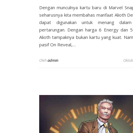
Dengan munculnya kartu baru di Marvel Sna
seharusnya kita membahas manfaat Alioth De
dapat digunakan untuk menang dalam
pertarungan. Dengan harga 6 Energy dan 
Alioth tampaknya bukan kartu yang kuat. Nam
pasif On Reveal,…
Oleh
admin
Oktob