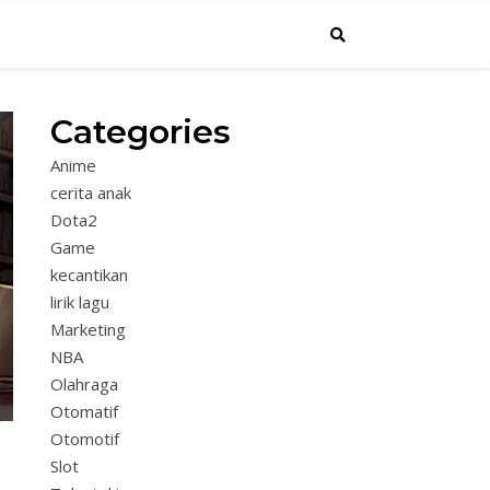
Categories
Anime
cerita anak
Dota2
Game
kecantikan
lirik lagu
Marketing
NBA
Olahraga
Otomatif
Otomotif
Slot