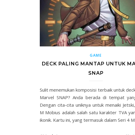
GAME
DECK PALING MANTAP UNTUK M
SNAP
Sulit menemukan komposisi terbaik untuk dec
Marvel SNAP? Anda berada di tempat yang
Dengan cita-cita uniknya untuk menaiki Jetski
M Mobius adalah salah satu karakter TVA yan
ikonik. Kartu ini, yang termasuk dalam Seri 4 