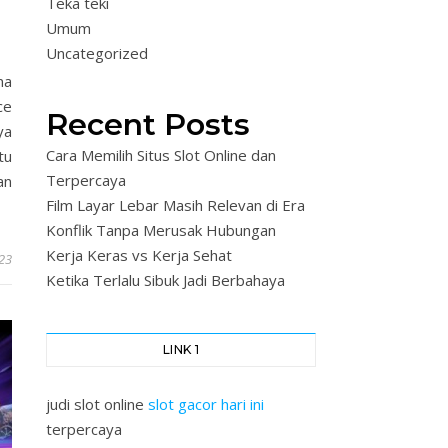
Teka teki
Umum
Uncategorized
na
ce
Recent Posts
ya
Cara Memilih Situs Slot Online dan
tu
Terpercaya
an
Film Layar Lebar Masih Relevan di Era
Konflik Tanpa Merusak Hubungan
Kerja Keras vs Kerja Sehat
023
Ketika Terlalu Sibuk Jadi Berbahaya
LINK 1
judi slot online
slot gacor hari ini
terpercaya