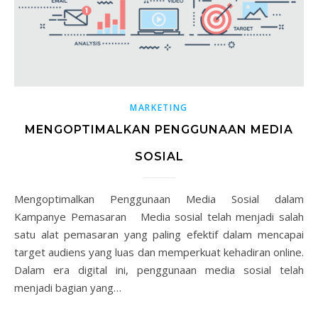
MARKETING
MENGOPTIMALKAN PENGGUNAAN MEDIA
SOSIAL
Mengoptimalkan Penggunaan Media Sosial dalam
Kampanye Pemasaran Media sosial telah menjadi salah
satu alat pemasaran yang paling efektif dalam mencapai
target audiens yang luas dan memperkuat kehadiran online.
Dalam era digital ini, penggunaan media sosial telah
menjadi bagian yang…