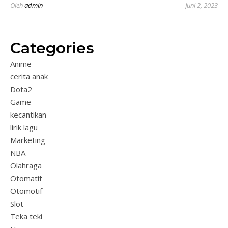
Oleh
admin
Juni 2, 2023
Categories
Anime
cerita anak
Dota2
Game
kecantikan
lirik lagu
Marketing
NBA
Olahraga
Otomatif
Otomotif
Slot
Teka teki