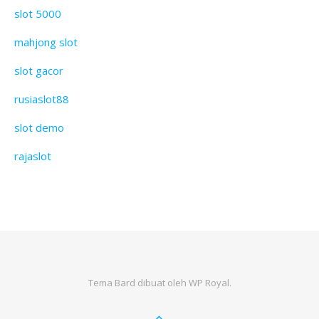
slot 5000
mahjong slot
slot gacor
rusiaslot88
slot demo
rajaslot
Tema Bard dibuat oleh
WP Royal
.