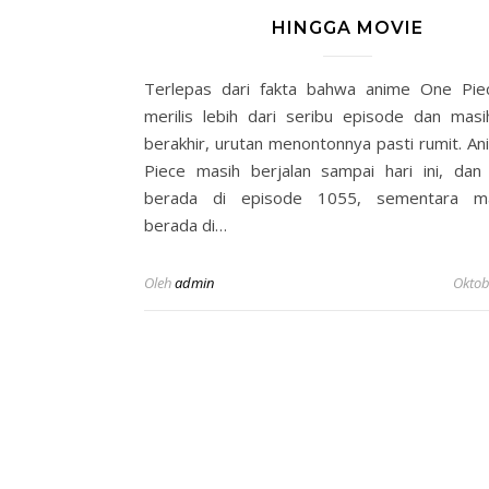
HINGGA MOVIE
Terlepas dari fakta bahwa anime One Pie
merilis lebih dari seribu episode dan mas
berakhir, urutan menontonnya pasti rumit. A
Piece masih berjalan sampai hari ini, dan 
berada di episode 1055, sementara m
berada di…
Oleh
admin
Oktob