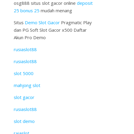
osg888 situs slot gacor online
deposit
25 bonus 25
mudah menang
Situs
Demo Slot Gacor
Pragmatic Play
dan PG Soft Slot Gacor x500 Daftar
Akun Pro Demo
rusiaslot88
rusiaslot88
slot 5000
mahjong slot
slot gacor
rusiaslot88
slot demo
rajaslot