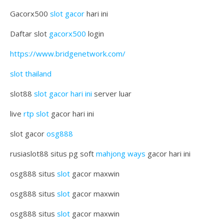
Gacorx500
slot gacor
hari ini
Daftar slot
gacorx500
login
https://www.bridgenetwork.com/
slot thailand
slot88
slot gacor hari ini
server luar
live
rtp slot
gacor hari ini
slot gacor
osg888
rusiaslot88 situs pg soft
mahjong ways
gacor hari ini
osg888 situs
slot
gacor maxwin
osg888 situs
slot
gacor maxwin
osg888 situs
slot
gacor maxwin