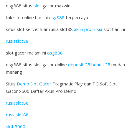
osg888 situs
slot
gacor maxwin
link slot online hari ini
osg888
terpercaya
situs slot server luar rusia slot88
akun pro rusia
slot hari ini
rusiaslot88
slot gacor malam ini
osg888
osg888 situs slot gacor online
deposit 25 bonus 25
mudah
menang
Situs
Demo Slot Gacor
Pragmatic Play dan PG Soft Slot
Gacor x500 Daftar Akun Pro Demo
rusiaslot88
rusiaslot88
slot 5000