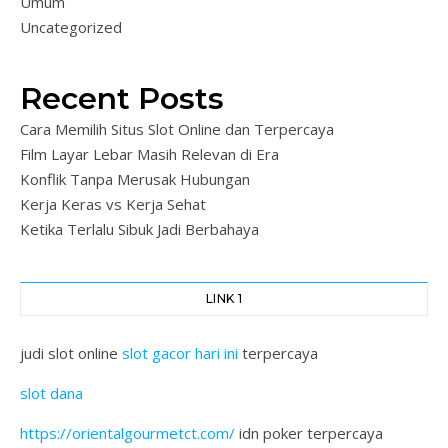
Umum
Uncategorized
Recent Posts
Cara Memilih Situs Slot Online dan Terpercaya
Film Layar Lebar Masih Relevan di Era
Konflik Tanpa Merusak Hubungan
Kerja Keras vs Kerja Sehat
Ketika Terlalu Sibuk Jadi Berbahaya
LINK 1
judi slot online
slot gacor hari ini
terpercaya
slot dana
https://orientalgourmetct.com/
idn poker terpercaya