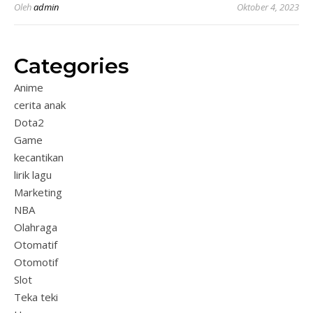
Oleh
admin
Oktober 4, 2023
Categories
Anime
cerita anak
Dota2
Game
kecantikan
lirik lagu
Marketing
NBA
Olahraga
Otomatif
Otomotif
Slot
Teka teki