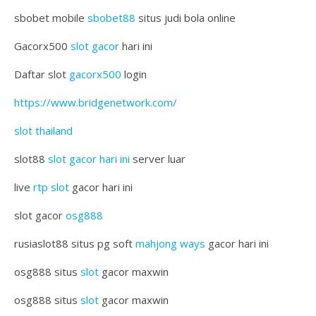
sbobet mobile
sbobet88
situs judi bola online
Gacorx500
slot gacor
hari ini
Daftar slot
gacorx500
login
https://www.bridgenetwork.com/
slot thailand
slot88
slot gacor hari ini
server luar
live
rtp slot
gacor hari ini
slot gacor
osg888
rusiaslot88 situs pg soft
mahjong ways
gacor hari ini
osg888 situs
slot
gacor maxwin
osg888 situs
slot
gacor maxwin