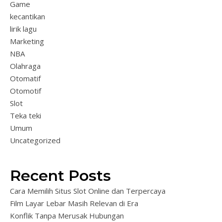
Game
kecantikan
lirik lagu
Marketing
NBA
Olahraga
Otomatif
Otomotif
Slot
Teka teki
Umum
Uncategorized
Recent Posts
Cara Memilih Situs Slot Online dan Terpercaya
Film Layar Lebar Masih Relevan di Era
Konflik Tanpa Merusak Hubungan