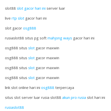
slot88
slot gacor hari ini
server luar
live
rtp slot
gacor hari ini
slot gacor
osg888
rusiaslot88 situs pg soft
mahjong ways
gacor hari ini
osg888 situs
slot
gacor maxwin
osg888 situs
slot
gacor maxwin
osg888 situs
slot
gacor maxwin
osg888 situs
slot
gacor maxwin
link slot online hari ini
osg888
terpercaya
situs slot server luar rusia slot88
akun pro rusia
slot hari ini
rusiaslot88