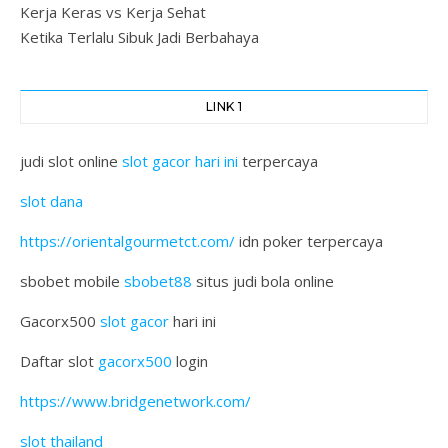
Kerja Keras vs Kerja Sehat
Ketika Terlalu Sibuk Jadi Berbahaya
LINK 1
judi slot online
slot gacor hari ini
terpercaya
slot dana
https://orientalgourmetct.com/
idn poker terpercaya
sbobet mobile
sbobet88
situs judi bola online
Gacorx500
slot gacor
hari ini
Daftar slot
gacorx500
login
https://www.bridgenetwork.com/
slot thailand