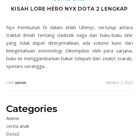
KISAH LORE HERO NYX DOTA 2 LENGKAP
Nyx Pembunuh Di dalam Arkib Ultimyr, tertutup antara
traktat ilmiah tentang cladistik naga dan buku-buku sihir
yang tidak dapat diterjemahkan, ada volume kuno dari
keingintahuan entomologi. Dikompilasi oleh para sarjana,
buku ini menggambarkan bakat telepati dari zealot scarab,
spesies serangga…
Oleh
admin
Oktober 2, 2023
Categories
Anime
cerita anak
Dota2