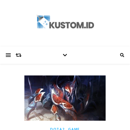
,
DOTA2
GAME