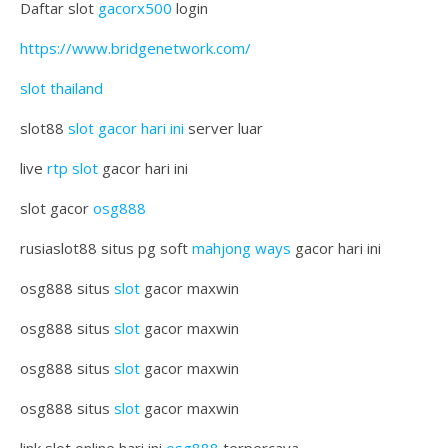
Daftar slot
gacorx500
login
https://www.bridgenetwork.com/
slot thailand
slot88
slot gacor hari ini
server luar
live
rtp slot
gacor hari ini
slot gacor
osg888
rusiaslot88 situs pg soft
mahjong ways
gacor hari ini
osg888 situs
slot
gacor maxwin
osg888 situs
slot
gacor maxwin
osg888 situs
slot
gacor maxwin
osg888 situs
slot
gacor maxwin
link slot online hari ini
osg888
terpercaya