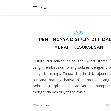
UMUM
PENTINGNYA DISIPLIN DIRI DA
MERAIH KESUKSESAN
Disiplin diri adalah salah satu kunci utama J
yang membedakan orang sukses dengan ora
hanya bermimpi. Tanpa disiplin diri, tujuan b
rencana matang hanya akan menjadi anga
belaka. Disiplin diri adalah kemampua
mengendalikan diri, tetap fokus,…
Oleh
admin
Mar