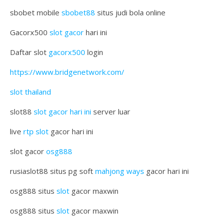
sbobet mobile
sbobet88
situs judi bola online
Gacorx500
slot gacor
hari ini
Daftar slot
gacorx500
login
https://www.bridgenetwork.com/
slot thailand
slot88
slot gacor hari ini
server luar
live
rtp slot
gacor hari ini
slot gacor
osg888
rusiaslot88 situs pg soft
mahjong ways
gacor hari ini
osg888 situs
slot
gacor maxwin
osg888 situs
slot
gacor maxwin