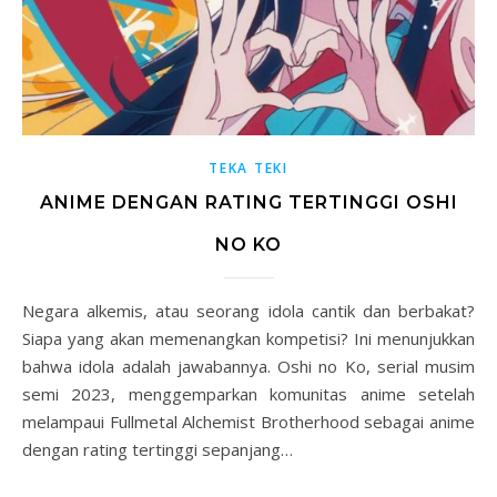
TEKA TEKI
ANIME DENGAN RATING TERTINGGI OSHI
NO KO
Negara alkemis, atau seorang idola cantik dan berbakat?
Siapa yang akan memenangkan kompetisi? Ini menunjukkan
bahwa idola adalah jawabannya. Oshi no Ko, serial musim
semi 2023, menggemparkan komunitas anime setelah
melampaui Fullmetal Alchemist Brotherhood sebagai anime
dengan rating tertinggi sepanjang…