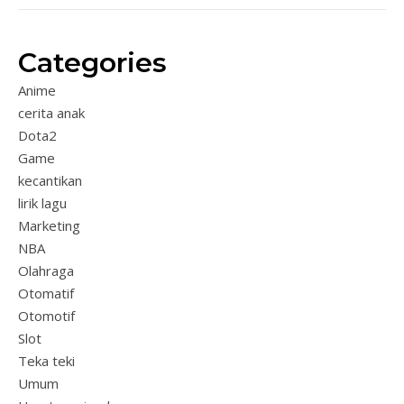
Categories
Anime
cerita anak
Dota2
Game
kecantikan
lirik lagu
Marketing
NBA
Olahraga
Otomatif
Otomotif
Slot
Teka teki
Umum