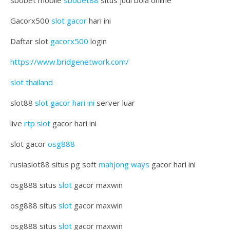
sbobet mobile
sbobet88
situs judi bola online
Gacorx500
slot gacor
hari ini
Daftar slot
gacorx500
login
https://www.bridgenetwork.com/
slot thailand
slot88
slot gacor hari ini
server luar
live
rtp slot
gacor hari ini
slot gacor
osg888
rusiaslot88 situs pg soft
mahjong ways
gacor hari ini
osg888 situs
slot
gacor maxwin
osg888 situs
slot
gacor maxwin
osg888 situs
slot
gacor maxwin