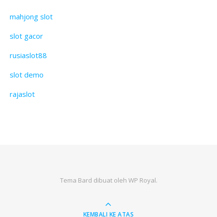
mahjong slot
slot gacor
rusiaslot88
slot demo
rajaslot
Tema Bard dibuat oleh
WP Royal
.
KEMBALI KE ATAS