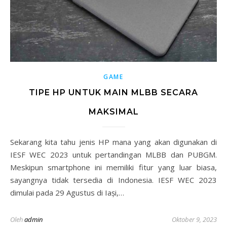
GAME
TIPE HP UNTUK MAIN MLBB SECARA
MAKSIMAL
Sekarang kita tahu jenis HP mana yang akan digunakan di
IESF WEC 2023 untuk pertandingan MLBB dan PUBGM.
Meskipun smartphone ini memiliki fitur yang luar biasa,
sayangnya tidak tersedia di Indonesia. IESF WEC 2023
dimulai pada 29 Agustus di Iași,…
Oleh
admin
Oktober 9, 2023