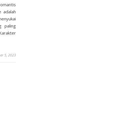
romantis
e adalah
menyukai
g paling
Karakter
er 5, 2023