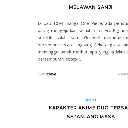
MELAWAN SANJI
Di bab 1094 manga One Piece, ada perist
paling mengejutkan sejauh ini di Arc Egghea
setelah salah satu Gorosei memutuska
bertempur secara langsung. Sekarang kita han
menunggu untuk melihat apa yang ia lakuk
pertempuran, tetapi…
Oleh
admin
Oktobe
ANIME
KARAKTER ANIME DUO TERBA
SEPANJANG MASA