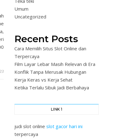
Teka teki
Umum
ah
Uncategorized
me
a,
Recent Posts
ri
00
Cara Memilih Situs Slot Online dan
Terpercaya
Film Layar Lebar Masih Relevan di Era
023
Konflik Tanpa Merusak Hubungan
Kerja Keras vs Kerja Sehat
Ketika Terlalu Sibuk Jadi Berbahaya
LINK 1
judi slot online
slot gacor hari ini
terpercaya