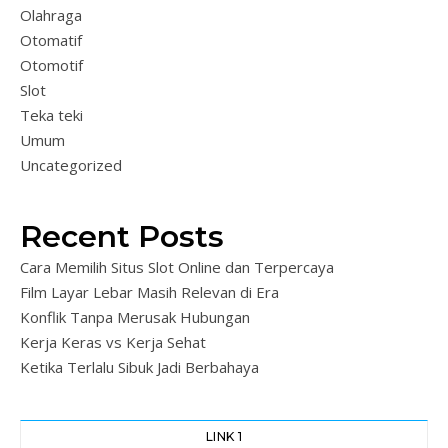
Olahraga
Otomatif
Otomotif
Slot
Teka teki
Umum
Uncategorized
Recent Posts
Cara Memilih Situs Slot Online dan Terpercaya
Film Layar Lebar Masih Relevan di Era
Konflik Tanpa Merusak Hubungan
Kerja Keras vs Kerja Sehat
Ketika Terlalu Sibuk Jadi Berbahaya
LINK 1