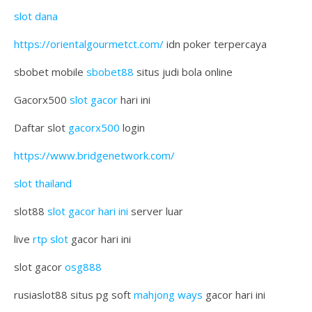
slot dana
https://orientalgourmetct.com/
idn poker terpercaya
sbobet mobile
sbobet88
situs judi bola online
Gacorx500
slot gacor
hari ini
Daftar slot
gacorx500
login
https://www.bridgenetwork.com/
slot thailand
slot88
slot gacor hari ini
server luar
live
rtp slot
gacor hari ini
slot gacor
osg888
rusiaslot88 situs pg soft
mahjong ways
gacor hari ini