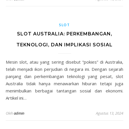
SLOT
SLOT AUSTRALIA: PERKEMBANGAN,
TEKNOLOGI, DAN IMPLIKASI SOSIAL
Mesin slot, atau yang sering disebut “pokies” di Australia,
telah menjadi ikon perjudian di negara ini. Dengan sejarah
panjang dan perkembangan teknologi yang pesat, slot
Australia tidak hanya menawarkan hiburan tetapi juga
menimbulkan berbagai tantangan sosial dan ekonomi.
Artikel ini…
Oleh
admin
Agustus 13, 2024