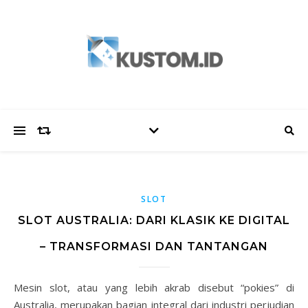
SLOT
SLOT AUSTRALIA: DARI KLASIK KE DIGITAL
– TRANSFORMASI DAN TANTANGAN
Mesin slot, atau yang lebih akrab disebut “pokies” di
Australia, merupakan bagian integral dari industri perjudian