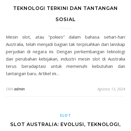
TEKNOLOGI TERKINI DAN TANTANGAN
SOSIAL
Mesin slot, atau “pokies” dalam bahasa sehari-hari
Australia, telah menjadi bagian tak terpisahkan dari lanskap
perjudian di negara ini. Dengan perkembangan teknologi
dan perubahan kebijakan, industri mesin slot di Australia
terus beradaptasi untuk memenuhi kebutuhan dan
tantangan baru. Artikel ini…
Oleh
admin
Agustus 13, 2024
SLOT
SLOT AUSTRALIA: EVOLUSI, TEKNOLOGI,