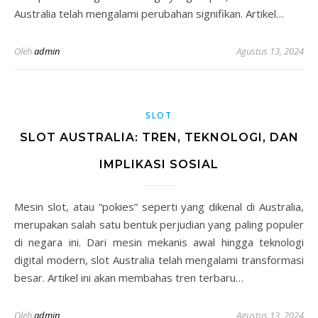
Australia telah mengalami perubahan signifikan. Artikel…
Oleh
admin
Agustus 13, 2024
SLOT
SLOT AUSTRALIA: TREN, TEKNOLOGI, DAN
IMPLIKASI SOSIAL
Mesin slot, atau “pokies” seperti yang dikenal di Australia,
merupakan salah satu bentuk perjudian yang paling populer
di negara ini. Dari mesin mekanis awal hingga teknologi
digital modern, slot Australia telah mengalami transformasi
besar. Artikel ini akan membahas tren terbaru…
Oleh
admin
Agustus 13, 2024