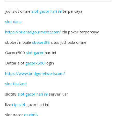
judi slot online
slot gacor hari ini
terpercaya
slot dana
https://orientalgourmetct.com/
idn poker terpercaya
sbobet mobile
sbobet88
situs judi bola online
Gacorx500
slot gacor
hari ini
Daftar slot
gacorx500
login
https://www.bridgenetwork.com/
slot thailand
slot88
slot gacor hari ini
server luar
live
rtp slot
gacor hari ini
slot gacor
osg888