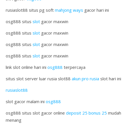
rusiaslot88 situs pg soft
mahjong ways
gacor hari ini
osg888 situs
slot
gacor maxwin
osg888 situs
slot
gacor maxwin
osg888 situs
slot
gacor maxwin
osg888 situs
slot
gacor maxwin
link slot online hari ini
osg888
terpercaya
situs slot server luar rusia slot88
akun pro rusia
slot hari ini
rusiaslot88
slot gacor malam ini
osg888
osg888 situs slot gacor online
deposit 25 bonus 25
mudah
menang